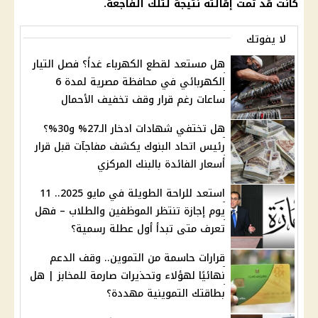
كانت قد تمت إقالته نتيجة لتلك الفاجعة.
لا يفوتك
هل مستعد لقطع الكهرباء غداً؟ فصل التيار
الكهربائي في محافظة مصرية لمدة 6
ساعات رغم قرار وقف تخفيف الأحمال
هل تختفي شهادات ادخار الـ27% و30%؟
رئيس اتحاد البنوك يكشف مفاجآت قبل قرار
أسعار الفائدة بالبنك المركزي
استعد للراحة الطويلة في مايو 2025.. 11
يوم إجازة تنتظر الموظفين والطلاب – فهل
تعرف متى تبدأ أول عطلة رسمية؟
قرارات حاسمة من التموين.. وقف الدعم
نهائيًا لهؤلاء وتحذيرات صارمة للمخابز | هل
بطاقتك التموينية مهددة؟