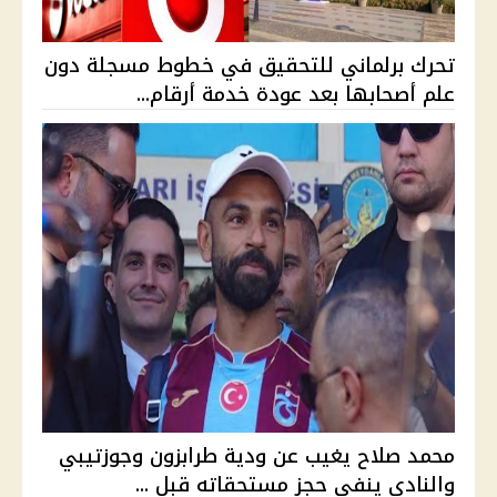
تحرك برلماني للتحقيق في خطوط مسجلة دون
علم أصحابها بعد عودة خدمة أرقام...
محمد صلاح يغيب عن ودية طرابزون وجوزتيبي
والنادي ينفي حجز مستحقاته قبل ...