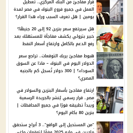
قرار مفاجئ من البنك المركزي.. تعطيل
العمل في جميع فروع البنوك في مصر لمدة
يومين | هل تعرف السبب وراء هذا القرار؟
هل سيرتفع سعر بنزين 92 إلى 20 جنيهًا؟
خبير بترولي يكشف مفاجأة للمستهلك بعد
رفع الدعم بالكامل وارتفاع أسعار النفط
هبوط مفاجئ يربك التوقعات.. تراجع سعر
الدولار اليوم في البنوك – ماذا عن السوق
السوداء؟ | 300 دولار تُسجل كم بالجنيه
المصري؟
ارتفاع مفاجئ بأسعار البنزين والسولار في
مصر.. قرار رسمي يُنشر بالجريدة الرسمية
ويبدأ تطبيقه فورًا في جميع المحافظات |
بنزين 80 بكام اليوم؟
"من المستحيل إلى الواقع".. 3 أبراج ستحقق
ملايين في مايو 2025 وفقًا لتوقعات ماغي