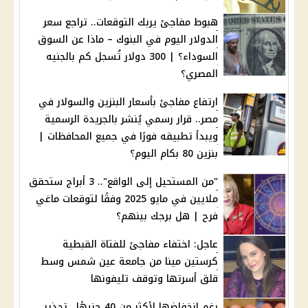
هبوط مفاجئ يربك التوقعات.. تراجع سعر
الدولار اليوم في البنوك – ماذا عن السوق
السوداء؟ | 300 دولار تُسجل كم بالجنيه
المصري؟
ارتفاع مفاجئ بأسعار البنزين والسولار في
مصر.. قرار رسمي يُنشر بالجريدة الرسمية
ويبدأ تطبيقه فورًا في جميع المحافظات |
بنزين 80 بكام اليوم؟
"من المستحيل إلى الواقع".. 3 أبراج ستحقق
ملايين في مايو 2025 وفقًا لتوقعات ماغي
فرح | هل برجك بينهم؟
عاجل: اختفاء مفاجئ للفتاة القبطية
كرستين مينا من جامعة عين شمس وسط
قلق أسرتها وتوقف تليفونها
رغم انخفاضها لأكثر من 40 جنيهًا.. تحذير