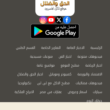
instagram
youtube
twitter
facebook
الرئيسية
الاخبار العامة
التقارير الخاصة
القسم الطبي
فيديوهات متنوعة
اخبار الفن
منوعات مسيحية
اخبار الرياضة
مطبخ الموقع
مواضيع عامة
الاقتصاد والبورصة
كمبيوتر وموبايل
اخبار الحق والضلال
فيديوهات فضائيات
مطبخ الاكل مع لى لى
تكنولوجيا
سيارات
اسعار وعروض
عقارات في مصر
الابراج الفلكية
حظك اليوم