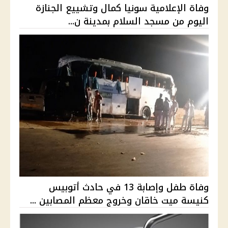
وفاة الإعلامية سونيا كمال وتشييع الجنازة
اليوم من مسجد السلام بمدينة ن...
وفاة طفل وإصابة 13 في حادث أتوبيس
كنيسة ميت خاقان وخروج معظم المصابين ...