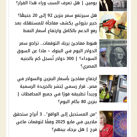
يومين | هل تعرف السبب وراء هذا القرار؟
هل سيرتفع سعر بنزين 92 إلى 20 جنيهًا؟
خبير بترولي يكشف مفاجأة للمستهلك بعد
رفع الدعم بالكامل وارتفاع أسعار النفط
هبوط مفاجئ يربك التوقعات.. تراجع سعر
الدولار اليوم في البنوك – ماذا عن السوق
السوداء؟ | 300 دولار تُسجل كم بالجنيه
المصري؟
ارتفاع مفاجئ بأسعار البنزين والسولار في
مصر.. قرار رسمي يُنشر بالجريدة الرسمية
ويبدأ تطبيقه فورًا في جميع المحافظات |
بنزين 80 بكام اليوم؟
"من المستحيل إلى الواقع".. 3 أبراج ستحقق
ملايين في مايو 2025 وفقًا لتوقعات ماغي
فرح | هل برجك بينهم؟