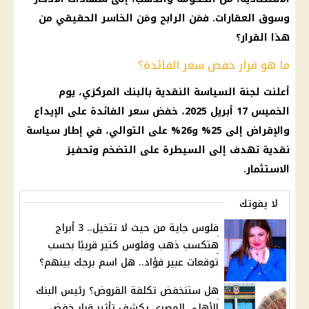
وسوق
العقارات
. فمَن الرابح ومَن الخاسر الحقيقي من
هذا
القرار
؟
ما هو قرار خفض سعر الفائدة؟
أعلنت
لجنة السياسة النقدية
بالبنك المركزي، يوم
الخميس 17
أبريل 2025
،
خفض سعر الفائدة
على الإيداع
والإقراض إلى 25% و26% على التوالي، في إطار
سياسة
نقدية
تهدف إلى السيطرة على
التضخم
وتحفيز
الاستثمار
.
لا يفوتك
فلوس جاية من حيث لا تتخيل.. 3 أبراج
هتكسب ذهب وفلوس كتير قريبًا بحسب
توقعات عبير فؤاد.. هل اسم برجك بينهم؟
هل ستنخفض تكلفة القروض؟ رئيس البنك
الأهلي المصري يكشف تأثير قرار خفض