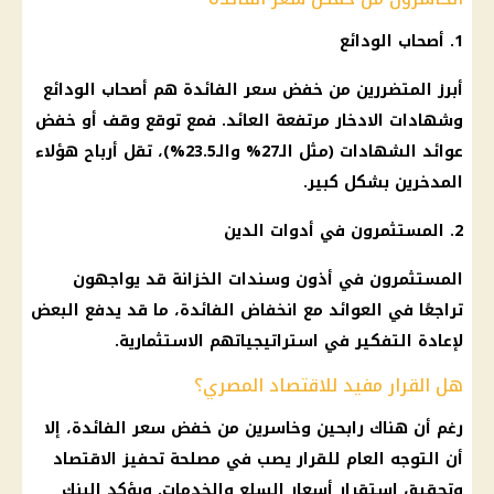
1. أصحاب الودائع
أبرز المتضررين من
خفض سعر الفائدة
هم أصحاب الودائع
وشهادات الادخار مرتفعة العائد. فمع توقع وقف أو خفض
عوائد الشهادات (مثل الـ27% والـ23.5%)، تقل أرباح هؤلاء
المدخرين بشكل كبير.
2. المستثمرون في أدوات الدين
المستثمرون في أذون وسندات الخزانة قد يواجهون
تراجعًا في العوائد مع انخفاض
الفائدة
، ما قد يدفع البعض
لإعادة التفكير في استراتيجياتهم الاستثمارية.
هل القرار مفيد للاقتصاد المصري؟
رغم أن هناك رابحين وخاسرين من
خفض سعر الفائدة
، إلا
أن التوجه العام للقرار يصب في مصلحة تحفيز
الاقتصاد
وتحقيق استقرار
أسعار السلع
والخدمات. ويؤكد
البنك