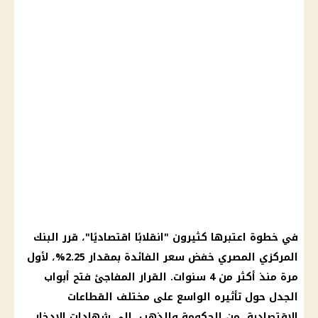
في خطوة اعتبرها كثيرون "انقلابًا اقتصاديًا"، قرر
البنك
المركزي المصري
خفض سعر الفائدة
بمقدار 2.25%، لأول
مرة منذ أكثر من 4 سنوات.
القرار
المفاجئ فتح أبواب
الجدل حول تأثيره الواسع على مختلف القطاعات
الاقتصادية، من
الحكومة
والذهب، إلى
شهادات الادخار