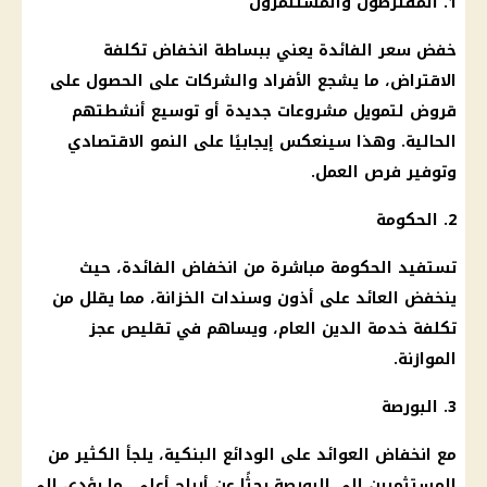
1. المقترضون والمستثمرون
خفض سعر الفائدة
يعني ببساطة انخفاض تكلفة
الاقتراض
، ما يشجع الأفراد والشركات على الحصول على
قروض لتمويل مشروعات جديدة أو توسيع أنشطتهم
الحالية. وهذا سينعكس إيجابيًا على النمو الاقتصادي
وتوفير
فرص العمل
.
2.
الحكومة
تستفيد
الحكومة
مباشرة من انخفاض
الفائدة
، حيث
ينخفض العائد على
أذون وسندات الخزانة
، مما يقلل من
تكلفة خدمة الدين العام، ويساهم في تقليص عجز
الموازنة.
3. البورصة
مع انخفاض العوائد على الودائع البنكية، يلجأ الكثير من
المستثمرين إلى البورصة بحثًا عن أرباح أعلى، ما يؤدي إلى