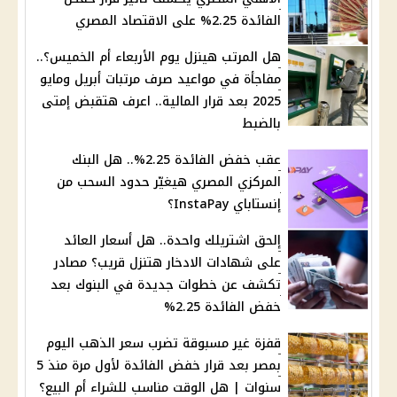
الفائدة 2.25% على الاقتصاد المصري
هل المرتب هينزل يوم الأربعاء أم الخميس؟..
مفاجأة في مواعيد صرف مرتبات أبريل ومايو
2025 بعد قرار المالية.. اعرف هتقبض إمتى
بالضبط
عقب خفض الفائدة 2.25%.. هل البنك
المركزي المصري هيغيّر حدود السحب من
إنستاباي InstaPay؟
إلحق اشتريلك واحدة.. هل أسعار العائد
على شهادات الادخار هتنزل قريب؟ مصادر
تكشف عن خطوات جديدة في البنوك بعد
خفض الفائدة 2.25%
قفزة غير مسبوقة تضرب سعر الذهب اليوم
بمصر بعد قرار خفض الفائدة لأول مرة منذ 5
سنوات | هل الوقت مناسب للشراء أم البيع؟