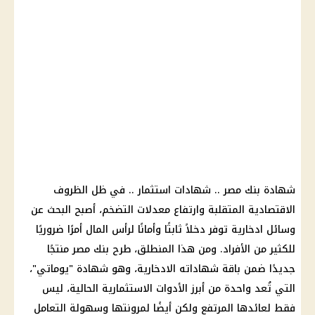
شهادة بنك مصر
..
شهادات
استثمار
.. في ظل الظروف
الاقتصادية المتقلبة وارتفاع معدلات
التضخم
، أصبح البحث عن
وسائل ادخارية توفر دخلاً ثابتًا وأمانًا لرأس
المال
أمرًا ضروريًا
للكثير من الأفراد. ومن هذا المنطلق، طرح
بنك مصر
منتجًا
جديدًا ضمن باقة شهاداته الادخارية، وهو شهادة "يوماتي"،
التي تُعد واحدة من أبرز الأدوات الاستثمارية الحالية، ليس
فقط لعائدها المرتفع ولكن أيضًا لمرونتها وسهولة التعامل