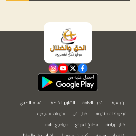
instagram
youtube
twitter
facebook
الرئيسية
الاخبار العامة
التقارير الخاصة
القسم الطبي
فيديوهات متنوعة
اخبار الفن
منوعات مسيحية
اخبار الرياضة
مطبخ الموقع
مواضيع عامة
الاقتصاد والبورصة
كمبيوتر وموبايل
اخبار الحق والضلال