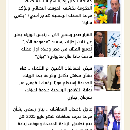
حقيقة ترحيل إجازة شم النسيم 2025:
الحكومة تكشف الموقف النهائي وتؤكد
موعد العطلة الرسمية هتاجز أمتي؟ "بشري
سارة"
القرار صدر رسمي الان .. رئيس الوزراء يعلن
عن ثلاث إجازات رسمية "مدفوعة الأجر"
لجميع الفئات في مصر وهذه اول عطله
قادمة ماذا قال مدبولي؟ "بيان"
قبض المعاشات الأثنين ام الثلاثاء .. هام
بشأن معاش تكافل وكرامة بعد الزيادة
الجديدة إستعلم فورًا برقمك القومي عبر
بوابة التضامن الرسمية صدمة لهؤلاء
بفرمان إجباري
عاجل لأصحاب المعاشات .. بيان رسمي بشأن
موعد صرف معاشات شهر مايو 2025 هل
يتم تطبيق الزيادة الجديدة وموقف زيادة