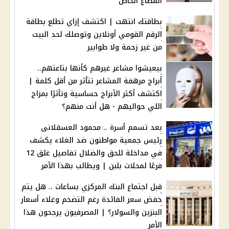
القطاع الخاص
بطاقتك انتهت | اكتشف إزاي تطلع بطاقة
الرقم القومي أونلاين وتوصلك لحد البيت
من غير زحمة ولا طوابير
بيعيشوا مشاعر غيرهم كأنها بتاعتهم..
أبراج مرهفة المشاعر تتأثر من أقل كلمة |
اكتشف أكثر الأبراج حساسية وتأثرًا بمزاج
اللي حواليهم - هل أنت منهم؟
بعد تسمم أسرة .. محمود العسقلانى
رئيس جمعية مواطنون ضد الغلاء يكشف
في مداخلة للحق والضلال تفاصيل غلق 12
فرعًا لمحلات بلبن | ويطالب بهذا الأمر
قبل اجتماع البنك المركزي بساعات .. هل يتم
خفض سعر الفائدة رغم التضخم وغلاء أسعار
البنزين والسولار؟ | المصرفيون يرجحون هذا
الأمر