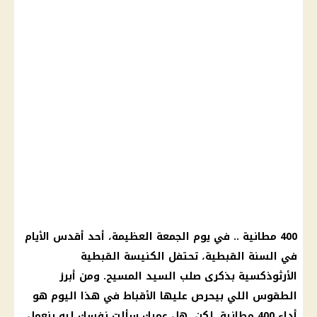
400 مطانية .. في يوم الجمعة العظيمة، أحد أقدس الأيام
في السنة القبطية، تحتفل الكنيسة القبطية
الأرثوذكسية بذكرى صلب السيد المسيح. ومن أبرز
الطقوس اللي بيحرص عليها الأقباط في هذا اليوم هو
أداء 400 مطانية. لكن، هل عمرك سألت نفسك ليه بنعمل