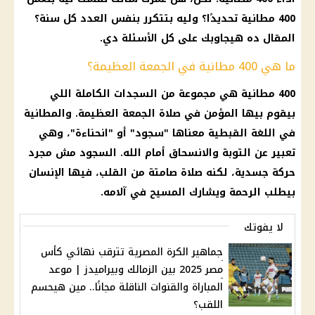
400 مطانية تحديدًا؟ وليه بتتكرر بنفس العدد كل سنة؟
المقال ده هيجاوبك على كل الأسئلة دي.
ما هي 400 مطانية في الجمعة العظيمة؟
400 مطانية هي مجموعة من السجدات الكاملة اللي
بيقوم بيها المؤمن في صلاة الجمعة العظيمة. والمطانية
في اللغة القبطية معناها "سجود" أو "انحناءة"، وهي
تعبير عن التوبة والانسحاق أمام الله. السجود مش مجرد
حركة جسدية، لكنه صلاة صامتة من القلب، فيها الإنسان
بيطلب الرحمة ويشارك المسيح في آلامه.
لا يفوتك
جماهير الكرة المصرية تترقب نهائي كأس
مصر 2025 بين الزمالك وبيراميدز | موعد
المباراة والقنوات الناقلة مجانًا.. مين هيحسم
اللقب؟