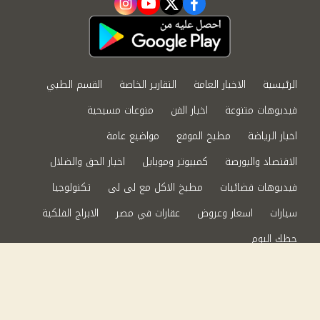
instagram
youtube
twitter
facebook
الرئيسية
الاخبار العامة
التقارير الخاصة
القسم الطبي
فيديوهات متنوعة
اخبار الفن
منوعات مسيحية
اخبار الرياضة
مطبخ الموقع
مواضيع عامة
الاقتصاد والبورصة
كمبيوتر وموبايل
اخبار الحق والضلال
فيديوهات فضائيات
مطبخ الاكل مع لى لى
تكنولوجيا
سيارات
اسعار وعروض
عقارات في مصر
الابراج الفلكية
حظك اليوم
من نحن
سياسة الخصوصية
اتصل بنا
©2024 الحق والضلال All Rights Reserved.
Powered by