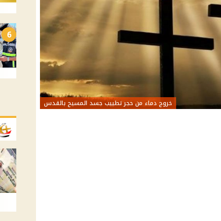
6
خروج دماء من حجر تطييب جسد المسيح بالقدس