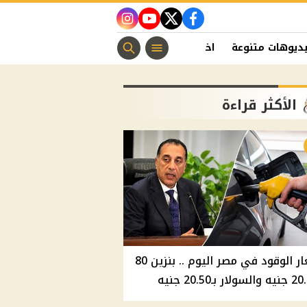
instagram
youtube
twitter
facebook
ديوهات متنوعة
اخبار الفن
منوعات مسيحية
اخبار الرياضة
الأكثر قراءة
أسعار الوقود في مصر اليوم .. بنزين 80