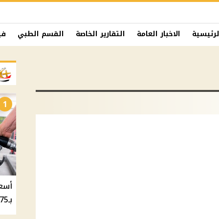
لرئيسية
الاخبار العامة
التقارير الخاصة
القسم الطبي
في
1
بـ20.75 جنيه والسولار بـ20.50 جنيه