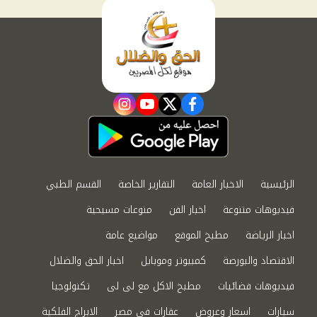
instagram
youtube
twitter
facebook
الرئيسية
الاخبار العامة
التقارير الخاصة
القسم الطبي
فيديوهات متنوعة
اخبار الفن
منوعات مسيحية
اخبار الرياضة
مطبخ الموقع
مواضيع عامة
الاقتصاد والبورصة
كمبيوتر وموبايل
اخبار الحق والضلال
فيديوهات فضائيات
مطبخ الاكل مع لى لى
تكنولوجيا
سيارات
اسعار وعروض
عقارات في مصر
الابراج الفلكية