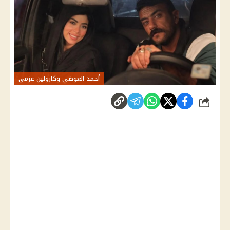
أحمد العوضي وكارولين عزمي
شارك