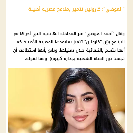
"العوضي": كارولين تتميز بملامح مصرية أصيلة
وقال "أحمد العوضي" عبر المداخلة الهاتفية التي أجراها مع
البرنامج ((إن "كارولين" تتميز بملامحها المصرية الأصيلة كما
أنها تتسم بالتلقائية خلال تمثيلها، وتابع بأنها استطاعت أن
تجسد دور الفتاة الشعبية بجداره كبيرة))، وفقا لقوله.