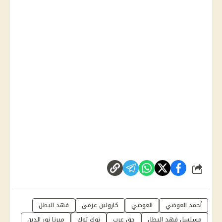
شارك
أحمد العوضي
العوضي
كارولين عزمي
فهد البطل
مسلسل فهد البطل
حق عرب
توك توك
ميرنا نور الدين