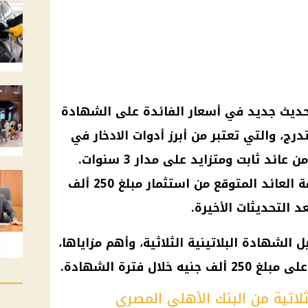
حديث جديد في أسعار الفائدة على الشهادة
متدرج، والتي تعتبر من أبرز أدوات الادخار في
السوق المصري حاليًا، لما توفره من عائد ثابت ومتزايد على مدار 3 سنوات.
ويهتم كثير من المواطنين بمعرفة العائد المتوقع من استثمار مبلغ 250 ألف
التحديثات الأخيرة.
لشهادة البلاتينية الثلاثية، وأهم مزاياها،
ال فترة الشهادة.
ثلاثية من البنك الأهلي المصري