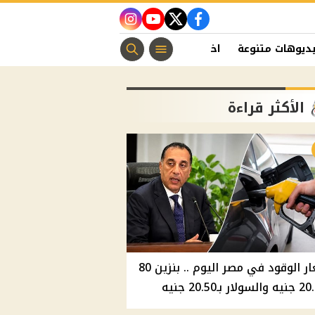
instagram
youtube
twitter
facebook
ديوهات متنوعة
اخبار الفن
منوعات مسيحية
اخبار الرياضة
الأكثر قراءة
أسعار الوقود في مصر اليوم .. بنزين 80