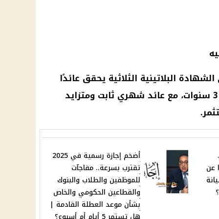
ألف جنيه في الشهادة البلاتينية الثلاثية يحقق عائدًا
إجماليًا قدره 150 ألف جنيه خلال 3 سنوات، مع عائد شهري ثابت ومتزايد
ثمر.
.
أضخم إجازة رسمية في 2025
 عن
تقترب بسرعة.. مفاجآت
انة
للموظفين والطلاب والبنوك
؟
والقطاعين الحكومي والخاص
بشأن موعد العطلة القادمة |
هل تستمر 5 أيام أم أسبوع؟