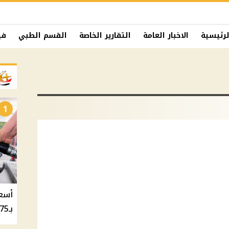
لرئيسية
الاخبار العامة
التقارير الخاصة
القسم الطبي
في
1
بـ20.75 جنيه والسولار بـ20.50 جنيه