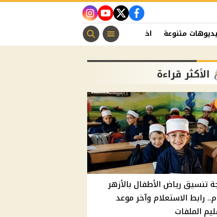
instagram
youtube
twitter
facebook
ديوهات متنوعة
اخبار الفن
منوعات مسيحية
اخبار الرياضة
الأكثر قراءة
ة تنسيق رياض الأطفال بالأزهر
م.. رابط الاستعلام وآخر موعد
يم الملفات