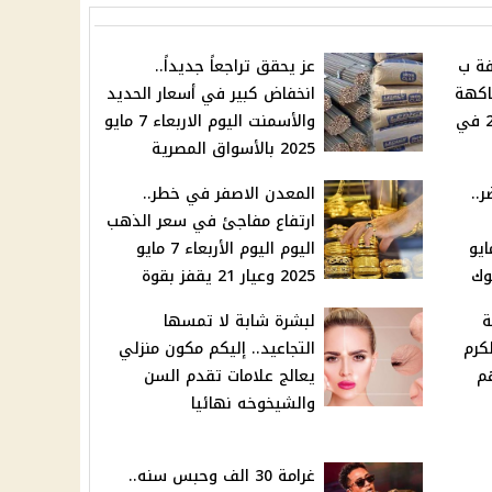
جوافة ب
عز يحقق تراجعاً جديداً..
فاكهة
انخفاض كبير في أسعار الحديد
اليوم الأربعاء 7 مايو 2025 في
والأسمنت اليوم الاربعاء 7 مايو
2025 بالأسواق المصرية
..
المعدن الاصفر في خطر..
ارتفاع مفاجئ في سعر الذهب
وم الأربعاء 7 مايو
اليوم اليوم الأربعاء 7 مايو
2025 وعيار 21 يقفز بقوة
ة
لبشرة شابة لا تمسها
أبراج الكرم
التجاعيد.. إليكم مكون منزلي
م
يعالج علامات تقدم السن
والشيخوخه نهائيا
غرامة 30 الف وحبس سنه..