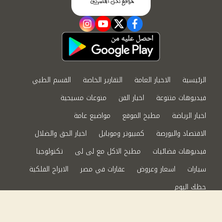
instagram
youtube
twitter
facebook
الرئيسية
الاخبار العامة
التقارير الخاصة
القسم الطبي
فيديوهات متنوعة
اخبار الفن
منوعات مسيحية
اخبار الرياضة
مطبخ الموقع
مواضيع عامة
الاقتصاد والبورصة
كمبيوتر وموبايل
اخبار الحق والضلال
فيديوهات فضائيات
مطبخ الاكل مع لى لى
تكنولوجيا
سيارات
اسعار وعروض
عقارات في مصر
الابراج الفلكية
حظك اليوم
من نحن
سياسة الخصوصية
اتصل بنا