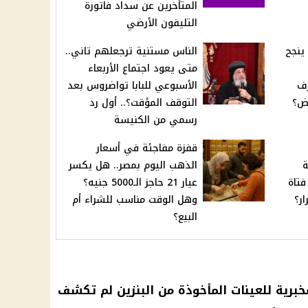
المتأخرين عن سداد فاتورة
التليفون الأرضي
ينجح
الناس مستنية ترجعلهم تاني..
متى يعود اجتماع الأربعاء
ف
الأسبوعي للبابا تواضروس بعد
رض؟
التوقف المؤقت؟.. أول رد
رسمي من الكنيسة
قفزة مفاجئة في أسعار
ة
الذهب اليوم بمصر.. هل يكسر
فتاة
عيار 21 حاجز الـ5000 جنيه؟
ار؟
وهل الوقت مناسب للشراء أم
البيع؟
مخبرية للعينات المأخوذة من البنزين لم تكشف