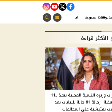
instagram
youtube
twitter
facebook
ديوهات متنوعة
اخبار الفن
منوعات مسيحية
اخبار الرياضة
الأكثر قراءة
قرارات وزيرة التنمية المحلية تنفذ بـ11
محافظة ..إحالة 81 حالة للنيابات بعد
ت تفتيشية علي المخالفات