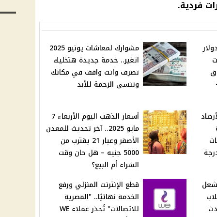
ات فردية.
ولار
مشوارك لمعاشات يونيو 2025
ت
اتغير.. خدمة جديدة هتخليك
سوق
تصرف وانت واقف في مكانك
وتنسى الزحمة للأبد
رصاد
أسعار الذهب اليوم الأربعاء 7
مايو 2025.. آخر تحديث للمعدن
ات
الأصفر وعيار 21 يقترب من
رجة
5000 جنيه – هل حان وقت
الشراء أم البيع؟
يشعل
قطع الإنترنت المنزلي ورفع
لاب
الخدمة نهائيًا.. "المصرية
سيحدث
للاتصالات" تُحذر عملاء WE