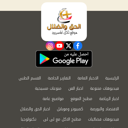
instagram
youtube
twitter
facebook
الرئيسية
الاخبار العامة
التقارير الخاصة
القسم الطبي
فيديوهات متنوعة
اخبار الفن
منوعات مسيحية
اخبار الرياضة
مطبخ الموقع
مواضيع عامة
الاقتصاد والبورصة
كمبيوتر وموبايل
اخبار الحق والضلال
فيديوهات فضائيات
مطبخ الاكل مع لى لى
تكنولوجيا