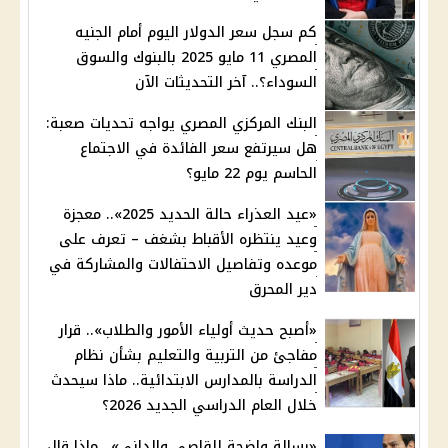
كم سجل سعر الدولار اليوم أمام الجنيه
المصري 11 مايو 2025 بالبنوك والسوق
السوداء؟.. آخر التحديثات الآن
البنك المركزي المصري يواجه تحديات صعبة:
هل سيرتفع سعر الفائدة في الاجتماع
الحاسم يوم 22 مايو؟
«عيد العذراء حالة الحديد 2025».. معجزة
وعيد ينتظره الأقباط بشغف – تعرف على
موعده وتفاصيل الاحتفالات والمشاركة في
دير المحرق
«أصبح حديث أولياء الأمور والطلاب».. قرار
مفاجئ من التربية والتعليم بشأن نظام
الدراسة بالمدارس الابتدائية.. ماذا سيحدث
خلال العام الدراسي الجديد 2026؟
«رسالة واضحة للقاصي والداني».. ماذا قال