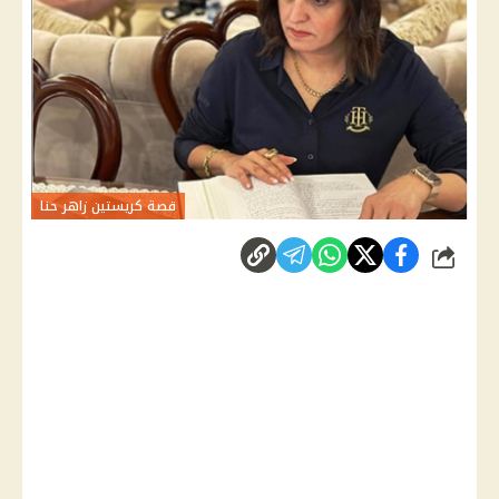
قصة كريستين زاهر حنا
شارك