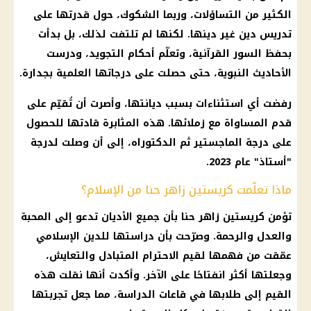
الكثير من التساؤلات، وربما الشكوك، حول قدرتها على
تدريس دين غير دينها. لكنها لم تلتفت لذلك، بل بدأت
بحفظ السور القرآنية، وتعلّم أحكام التجويد، ودرست
الأحاديث النبوية، حتى حصلت على درجاتها العلمية بجدارة.
رفضت أي استثناءات بسبب ديانتها، وأصرت أن تُقيّم على
قدم المساواة مع زملائها. هذه المثابرة قادتها للحصول
على درجة الماجستير ثم الدكتوراه، إلى أن وصلت لدرجة
"أستاذ" عام 2023.
ماذا تعلّمت كريستين زاهر حنا من الإسلام؟
تؤمن كريستين زاهر حنا بأن جميع الأديان تدعو إلى المحبة
والعدل والرحمة. وصرّحت بأن دراستها للدين الإسلامي
عمّقت من فهمها لقيم الاحترام المتبادل والتعايش،
وجعلتها أكثر انفتاحًا على الآخر. وأكدت أنها نقلت هذه
القيم إلى طلابها في قاعات الدراسة، مما جعل تجربتها