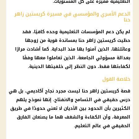
التعليمية مميزة على كل المستويات.
الدعم الأسري والمؤسسي في مسيرة كريستين زاهر
حنا
لم يكن دعم المؤسسات التعليمية وحده كافيًا، فقد
حظيت كريستين زاهر حنا بمساندة قوية من زوجها
وعائلتها، الذين آمنوا بها منذ البداية. كما أشادت مرارًا
بعدالة مسؤولي الجامعة، الذين تعاملوا معها وفقًا
لكفاءتها فقط، دون النظر إلى خلفيتها الدينية.
خلاصة القول
قصة كريستين زاهر حنا ليست مجرد نجاح أكاديمي، بل هي
درس حقيقي في التسامح والانفتاح. إنها نموذج يلهم
الكثيرين بأن الحدود بين الأديان لا تعني حدودًا في طريق
المعرفة، وأن الكفاءة والشغف هما ما يصنعان الفارق
الحقيقي في عالم التعليم.