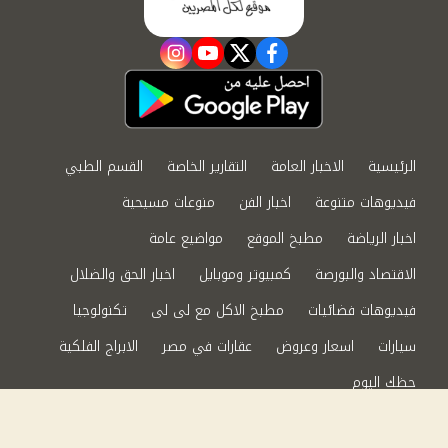
instagram
youtube
twitter
facebook
الرئيسية
الاخبار العامة
التقارير الخاصة
القسم الطبي
فيديوهات متنوعة
اخبار الفن
منوعات مسيحية
اخبار الرياضة
مطبخ الموقع
مواضيع عامة
الاقتصاد والبورصة
كمبيوتر وموبايل
اخبار الحق والضلال
فيديوهات فضائيات
مطبخ الاكل مع لى لى
تكنولوجيا
سيارات
اسعار وعروض
عقارات في مصر
الابراج الفلكية
حظك اليوم
من نحن
سياسة الخصوصية
اتصل بنا