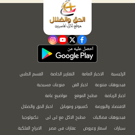
instagram
youtube
twitter
facebook
الرئيسية
الاخبار العامة
التقارير الخاصة
القسم الطبي
فيديوهات متنوعة
اخبار الفن
منوعات مسيحية
اخبار الرياضة
مطبخ الموقع
مواضيع عامة
الاقتصاد والبورصة
كمبيوتر وموبايل
اخبار الحق والضلال
فيديوهات فضائيات
مطبخ الاكل مع لى لى
تكنولوجيا
سيارات
اسعار وعروض
عقارات في مصر
الابراج الفلكية