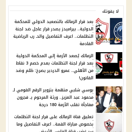
لا يفوتك
بعد قرار الزمالك بالتصعيد الدولي للمحكمة
الدولية.. بيراميدز يصدر قرار عاجل ضد لجنة
التظلمات.. اعرف التفاصيل والحـ رب الرياضية
القادمة
الزمالك يُصعد الأزمة إلى المحكمة الدولية
بعد قرار لجنة التظلمات بعدم خصم 3 نقاط
من الأهلي.. عمرو الدردير يصرخ: ظلم وضد
القانون!
بوسي شلبي متهمة بتزوير الرقم القومي لـ
محمود عبد العزيز.. ورثة المرحوم يـ فجرون
مفاجأة تقلب الأزمة 180 درجة
تعليق قناة الزمالك على قرار لجنة التظلمات
بخصوص مباراة القمة.. اعرف التفاصيل وما
سر غضب قناة الفارس الأبيض