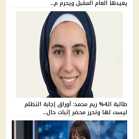
يعيدها العام المقبل ويحرم م...
طالبة الـ4% ريم محمد: أوراق إجابة التظلم
ليست لها وتحرر محضر إثبات حال...