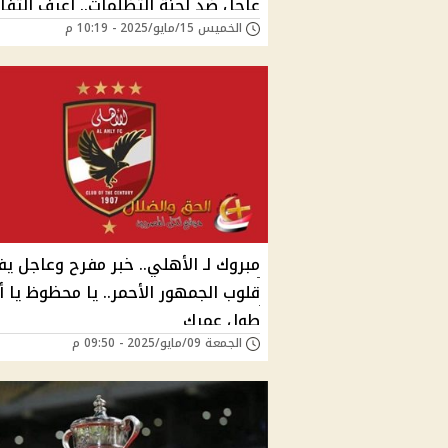
عاجل ضد لجنة التظلمات.. اعرف التف
الخميس 15/مايو/2025 - 10:19 م
والحـ رب الرياضية القادمة
مبروك لـ الأهلي.. خبر مفرح وعاجل يف
قلوب الجمهور الأحمر.. يا محظوظ يا 
طول عمرك
الجمعة 09/مايو/2025 - 09:50 م