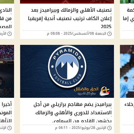
كمة
تصنيف الأهلي والزمالك وبيراميدز بعد
النادي
 إما
إعلان الكاف ترتيب تصنيف أندية إفريقيا
من قلب
2025
المصر
الجمعة 08/أغسطس/2025 - 08:08 م
الأربعاء 30/يوليو/
لاء
بيراميدز يضم مهاجم برازيلي من أجل
أخيرا
الاستعداد للدوري والأهلي والزمالك
المون
يخشون القادم من السماوي
التأهل 
الإثنين 28/يوليو/2025 - 06:11 م
الإثنين 21/يوليو/25