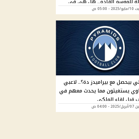
لة للموسم القادم.. هل هي في
2 - 05:00 ص
 الأهلي؟
لي بيحصل مع بيراميدز دة؟.. لاعبي
وي يستغيثون مما يحدث معهم في
ب قبل لقاء الملكي
20 - 04:00 ص