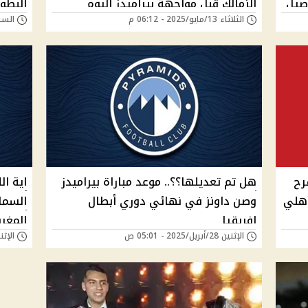
اصيل
الزمالك قبل مواجهة بيراميدز اليوم
البطو
الثلاثاء 13/مايو/2025 - 06:12 م
السبت 10/مايو/025
مصلحة
رح
هل تم تعديلها؟؟.. موعد مباراة بيراميدز
اية ال
أهلي
وصن داونز في نهائي دوري أبطال
السما
إفريقيا
المغر
الإثنين 28/أبريل/2025 - 05:01 ص
الإثنين 07/أبريل/25