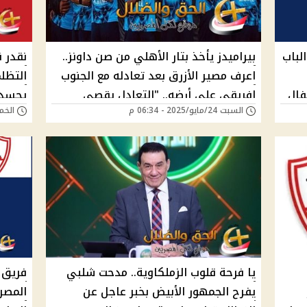
لباب
بيراميدز يأخذ بتار الأهلي من صن داونز..
نقدر ن
اعرف مصير الأزرق بعد تعادله مع الجنوب
التظل
فال
إفريقي على أرضه.. "التعادل يقصي
يحسده
السبت 24/مايو/2025 - 06:34 م
الخميس 15/مايو
بيراميدز في هذه الحالة"!!
مسيرة
يا فرحة قلوب الزملكاوية.. مدحت شلبي
فريق 
يفرح الجمهور الأبيض بخبر عاجل عن
المصر