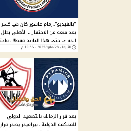
"بالفيديو"..إمام عاشور كان هيـ كسر ا
بعد منعه من الاحتفال.. الأهلي بطل
الدوري حتى هذا التاريخ فقط!!.. واحت
الأربعاء 28/مايو/2025 - 10:58 م
لاعبي بيراميدز بالدرع!!.. ماذا يحدث
بعد قرار الزمالك بالتصعيد الدولي
للمحكمة الدولية.. بيراميدز يصدر قرار