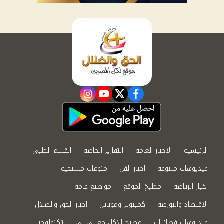
instagram
youtube
twitter
facebook
الرئيسية
الاخبار العامة
التقارير الخاصة
القسم الطبي
فيديوهات متنوعة
اخبار الفن
منوعات مسيحية
اخبار الرياضة
مطبخ الموقع
مواضيع عامة
الاقتصاد والبورصة
كمبيوتر وموبايل
اخبار الحق والضلال
فيديوهات فضائيات
مطبخ الاكل مع لى لى
تكنولوجيا