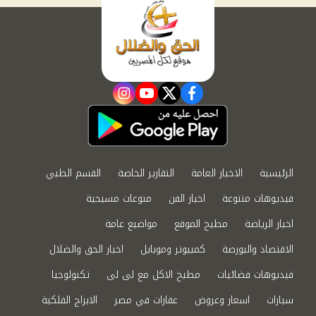
instagram
youtube
twitter
facebook
الرئيسية
الاخبار العامة
التقارير الخاصة
القسم الطبي
فيديوهات متنوعة
اخبار الفن
منوعات مسيحية
اخبار الرياضة
مطبخ الموقع
مواضيع عامة
الاقتصاد والبورصة
كمبيوتر وموبايل
اخبار الحق والضلال
فيديوهات فضائيات
مطبخ الاكل مع لى لى
تكنولوجيا
سيارات
اسعار وعروض
عقارات في مصر
الابراج الفلكية