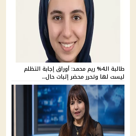
طالبة الـ4% ريم محمد: أوراق إجابة التظلم
ليست لها وتحرر محضر إثبات حال...