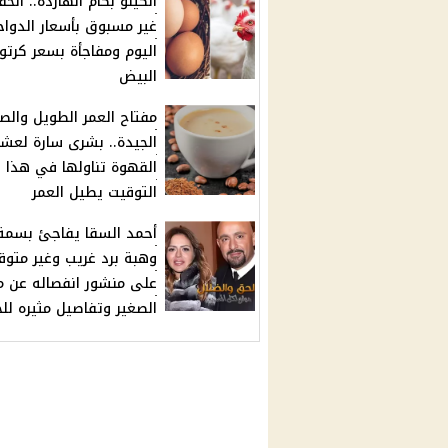
الكيلو بكام انهارده.. انخ
غير مسبوق بأسعار الدواج
اليوم ومفاجأة بسعر كرتو
البيض
مفتاح العمر الطويل والص
الجيدة.. بشرى سارة لعش
القهوة تناولها في هذا
التوقيت يطيل العمر
أحمد السقا يفاجئ بسمة
وهبة برد غريب وغير متوق
على منشور انفصاله عن م
الصغير وتفاصيل مثيره لل