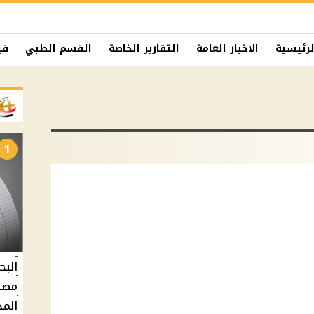
لرئيسية
الاخبار العامة
التقارير الخاصة
القسم الطبي
في
1
البح
مصر 
المد