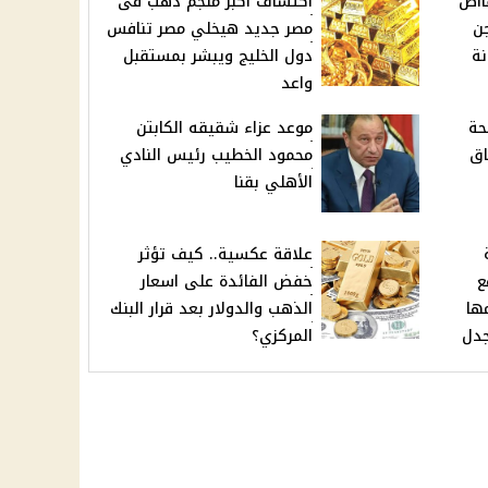
فااض
اكتشاف أكبر منجم ذهب فى
ن
مصر جديد هيخلي مصر تنافس
نة
دول الخليج ويبشر بمستقبل
واعد
حة
موعد عزاء شقيقه الكابتن
اق
محمود الخطيب رئيس النادي
الأهلي بقنا
علاقة عكسية.. كيف تؤثر
ع
خفض الفائدة على اسعار
ها
الذهب والدولار بعد قرار البنك
جدل
المركزي؟