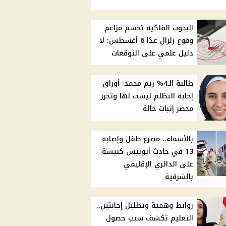
البحوث الفلكية تحسم مزاعم
وقوع زلزال غدًا 6 أغسطس: لا
دليل علمي على التوقعات
طالبة الـ4% ريم محمد: أوراق
إجابة التظلم ليست لها وتحرر
محضر إثبات حالة
بالأسماء.. مصرع طفل وإصابة
13 في حادث أتوبيس كنيسة
على الدائري الإقليمي
بالشرقية
روابط وهمية وتظليل إجابتين..
التعليم تكشف سبب حصول