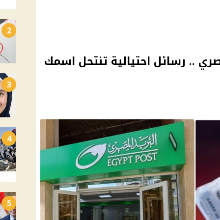
2
صري .. رسائل احتيالية تنتحل اسمك
3
4
5