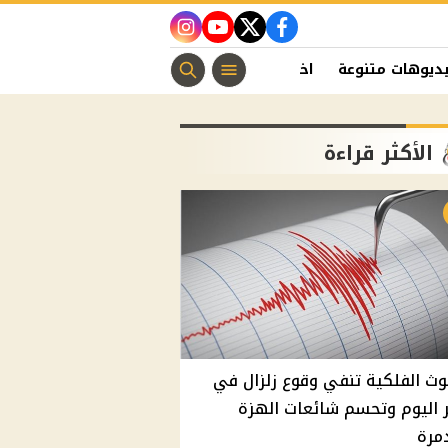
instagram
youtube
twitter
facebook
ديوهات متنوعة
اخبار الفن
منوعات مسيحية
اخبار الرياضة
الأكثر قراءة
وث الفلكية تنفي وقوع زلزال في
اليوم وتحسم شائعات الهزة
مرة