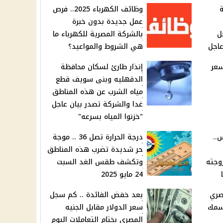
ية
وظائف الكهرباء 2025.. فرص
عمل جديدة بدون خبرة
ل
بالشركة المصرية للكهرباء ما
عاجل
هي الشروط والمواعيد؟
سعر
إنذار طارئ لسكان محافظة
الدقهليه وبنى سويف قطع
مياه الشرب عن هذه المناطق
غدا والشركة تصدر بيان عاجل
"خزنوا المياه بسرعه"
..
درجة الحرارة تصل 36 .. موجة
حر شديدة تضرب هذه المناطق
وجته
وتكشف طقس الغد السبت
24 مايو 2025
صري
بعد خفض الفائدة .. كم سجل
اسمك
سعر الدولار مقابل الجنيه
المصري بختام التعاملات اليوم