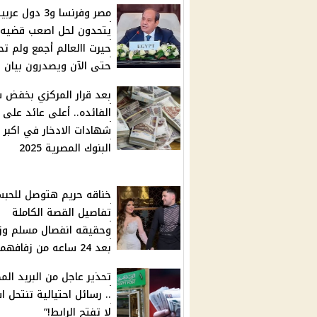
مصر وفرنسا و3 دول عرب
يتحدون لحل اصعب قضيه
حيرت االعالم أجمع ولم تح
حتى الآن ويصدرون بيان 
بعد قرار المركزي بخفض 
الفائده.. أعلى عائد على
شهادات الادخار في اكبر
البنوك المصرية 2025
خناقه حريم هتوصل للحبس
تفاصيل القصة الكاملة
وحقيقه انفصال مسلم وز
بعد 24 ساعه من زفافهما
تحذير عاجل من البريد الم
.. رسائل احتيالية تنتحل 
لا تفتح الرابط!”