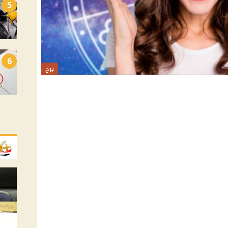
5
6
برج