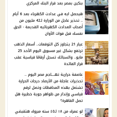
بنكين بمصر بعد قرار البنك المركزي
هيحصل ايه في عدادت الكهرباء بعد 6 أيام
.. تحذير عاجل من الوزارة لـ42 مليون من
أصحاب العدادت الكهربائيه القديمة - الحق
نفسك قبل فوات الأوان
عيار 21 يتجاوز كل التوقعات.. أسعار الذهب
ترتفع بشكل غير مسبوق اليوم الأحد 25
مايو.. والسبائك تسجل أرقامًا قياسية عقب
قرار الفائدة
عاصفة حرارية تهــــاجم مصر اليوم ..
تحذيرات عاجلة من الأرصاد درجات الحرارة
تشتعل بهذه المحافظات وتصل لرقم
قياسي وإنذار من ظواهر جوية خطيرة هل
تصل القاهرة؟
لو عمرك من ١٨ لـ٤٥ سنه مبروك هتقبضي