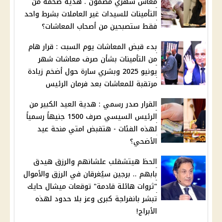
معاش شهري مضمون . هدية ضخمة من
التأمينات للسيدات غير العاملات بشرط واحد
فقط ستصبحين من أصحاب المعاشات؟
بدء قبض المعاشات يوم السبت : قرار هام
من التأمينات بشأن صرف معاشات شهر
يونيو 2025 وبشري سارة حول أضخم زيادة
مرتقبة للمعاشات بعد فرمان الرئيس
القرار صدر رسمي : هدية العيد الكبير من
الرئيس السيسي صرف 1500 جنيهاً رسمياً
لهذه الفئات - هتقبض امتي منحة عيد
الأضحي؟
الحظ هيتشقلب علشانهم والرزق هيدق
بابهم .. برجين سيُغرقان في الرزق والأموال
"ثروات هائلة قادمة" توقعات ميشال حايك
تبشر بانفراجة كبرى وعز بلا حدود لهذه
الأبراج!