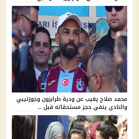
محمد صلاح يغيب عن ودية طرابزون وجوزتيبي
والنادي ينفي حجز مستحقاته قبل ...