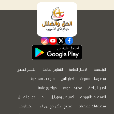
instagram
youtube
twitter
facebook
الرئيسية
الاخبار العامة
التقارير الخاصة
القسم الطبي
فيديوهات متنوعة
اخبار الفن
منوعات مسيحية
اخبار الرياضة
مطبخ الموقع
مواضيع عامة
الاقتصاد والبورصة
كمبيوتر وموبايل
اخبار الحق والضلال
فيديوهات فضائيات
مطبخ الاكل مع لى لى
تكنولوجيا