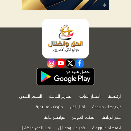
instagram
youtube
twitter
facebook
الرئيسية
الاخبار العامة
التقارير الخاصة
القسم الطبي
فيديوهات متنوعة
اخبار الفن
منوعات مسيحية
اخبار الرياضة
مطبخ الموقع
مواضيع عامة
الاقتصاد والبورصة
كمبيوتر وموبايل
اخبار الحق والضلال