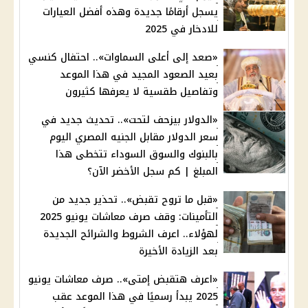
يسجل أرقامًا جديدة وهذه أفضل العيارات
للادخار في 2025
«صعد إلى أعلى السماوات».. احتفال كنسي
بعيد الصعود المجيد في هذا الموعد
وتفاصيل طقسية لا يعرفها كثيرون
«الدولار بيزحف لتحت».. تحديث جديد في
سعر الدولار مقابل الجنيه المصري اليوم
بالبنوك والسوق السوداء تتخطى هذا
المبلغ | كم سجل الأخضر الآن؟
«قبل ما تروح تقبض».. تحذير جديد من
التأمينات: وقف صرف معاشات يونيو 2025
لهؤلاء.. اعرف الشروط والشرائح الجديدة
بعد الزيادة الأخيرة
«اعرف هتقبض إمتى».. صرف معاشات يونيو
2025 يبدأ رسميًا في هذا الموعد عقب