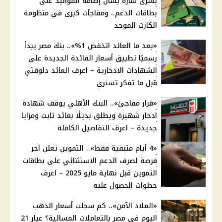
بشرى سارة بشأن إضافة المواليد على
بطاقات الدعم.. ومفاجآت كبرى في منظومة
الكارت الموحد
«بعد ما العائد اتخفض 1%».. بنك مصر يبدأ
رسميًا تطبيق أسعار الفائدة الجديدة على
الشهادات الادخارية – اعرف العائد دلوقتي
قبل ما تفكر تشتري
«قرار مفاجئ».. البنك الأهلي يوقف شهادة
ادخار شهيرة ويطلق بديلًا بعائد ثابت ومزايا
جديدة – اعرف التفاصيل الكاملة
«4 أيام متبقية فقط».. التموين تعلن آخر
فرصة لصرف الدعم الاستثنائي على بطاقات
التموين قبل نهاية مايو 2025 – اعرف
خطوات الحصول عليه
«الملاذ الآمن».. كم سجلت أسعار الذهب
اليوم في مصر بالتعاملات المسائية؟ عيار 21