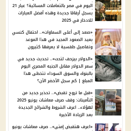
اليوم في مصر بالتعاملات المسائية؟ عيار 21
يسجل أرقامًا جديدة وهذه أفضل العيارات
للادخار في 2025
«صعد إلى أعلى السماوات».. احتفال كنسي
بعيد الصعود المجيد في هذا الموعد
وتفاصيل طقسية لا يعرفها كثيرون
«الدولار بيزحف لتحت».. تحديث جديد في
سعر الدولار مقابل الجنيه المصري اليوم
بالبنوك والسوق السوداء تتخطى هذا
المبلغ | كم سجل الأخضر الآن؟
«قبل ما تروح تقبض».. تحذير جديد من
التأمينات: وقف صرف معاشات يونيو 2025
لهؤلاء.. اعرف الشروط والشرائح الجديدة
بعد الزيادة الأخيرة
«اعرف هتقبض إمتى».. صرف معاشات يونيو