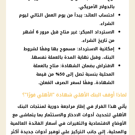
بالدولار الأمريكي.
احتساب العائد: يبدأ من يوم العمل التالي ليوم
الشراء.
الاسترداد المبكر: غير متاح قبل مرور 6 أشهر
من تاريخ الشراء.
إمكانية الاسترداد: مسموح بها وفقًا لشروط
البنك، وقبل نهاية المدة بالعملة نفسها.
الاقتراض بضمان الشهادة: متاح بالعملة
المحلية بنسبة تصل إلى 50% من قيمة
الشهادة، وفقًا لسعر الصرف المُعلن.
لماذا أوقف البنك الأهلي شهادة "الأهلي فورًا"؟
يأتي هذا
القرار
في إطار مراجعة دورية لمنتجات
البنك
الأهلي
لتحديث أدوات الادخار والاستثمار بما يتماشى مع
الأوضاع الاقتصادية والتغيرات في
أسعار الفائدة
العالمية
والمحلية، إلى جانب التركيز على
توفير
أدوات جديدة أكثر