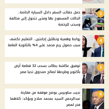
حمل حقائب السفر داخل السيارة الخاصة..
3
الحالات المسموح بها ومتى تتحول إلى مخالفة
وسحب للرخصة
روابط وهمية وتظليل إجابتين.. التعليم تكشف
4
سبب حصول ريم محمد على 4% بالثانوية العامة
توفيق عكاشة يطالب بسحب 32 قطعة أرض
5
بأكتوبر وطرحها لصالح صندوق تحيا مصر
نجيب ساويرس يوضح موقفه من مقارنة
6
عبدالرحمن السيد بمحمد صلاح ويؤكد: كلاهما
فخر لمصر