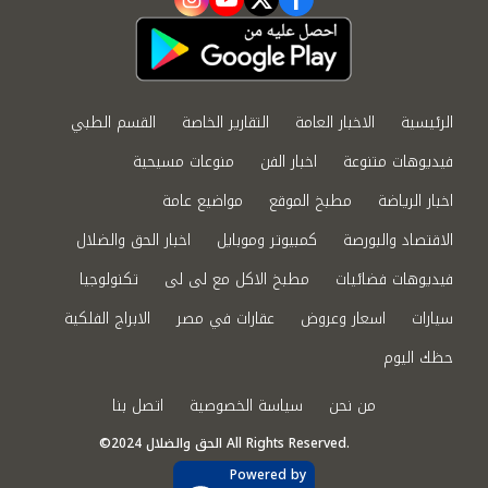
instagram
youtube
twitter
facebook
الرئيسية
الاخبار العامة
التقارير الخاصة
القسم الطبي
فيديوهات متنوعة
اخبار الفن
منوعات مسيحية
اخبار الرياضة
مطبخ الموقع
مواضيع عامة
الاقتصاد والبورصة
كمبيوتر وموبايل
اخبار الحق والضلال
فيديوهات فضائيات
مطبخ الاكل مع لى لى
تكنولوجيا
سيارات
اسعار وعروض
عقارات في مصر
الابراج الفلكية
حظك اليوم
من نحن
سياسة الخصوصية
اتصل بنا
©2024 الحق والضلال All Rights Reserved.
Powered by