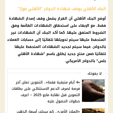
البنك الأهلي يوقف شهادة الدولار "الأهلي فورًا"
أوضح
البنك الأهلي
أن
القرار
يشمل وقف إصدار الشهادة
فقط، مع الإبقاء على استحقاق
الشهادات
القائمة وفق
الشروط المتفق عليها. كما أكد البنك أن
الشهادات
غير
المتحفظ عليها سيتم تحويلها تلقائيًا إلى حسابات العملاء
بالدولار، فيما سيتم تجديد
الشهادات
المتحفظ عليها
تلقائيًا ضمن منتج جديد يُطلق باسم "شهادة
الأهلي
بلس" بالدولار الأمريكي.
لا يفوتك
«4 أيام متبقية فقط».. التموين تعلن آخر
فرصة لصرف الدعم الاستثنائي على بطاقات
التموين قبل نهاية مايو 2025 – اعرف
خطوات الحصول عليه
«الملاذ الآمن».. كم سجلت أسعار الذهب