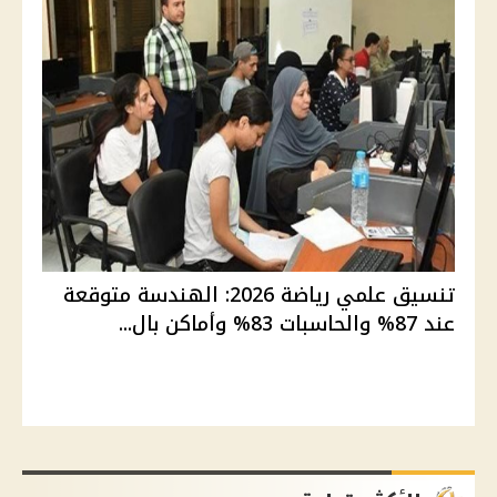
تنسيق علمي رياضة 2026: الهندسة متوقعة
عند 87% والحاسبات 83% وأماكن بال...