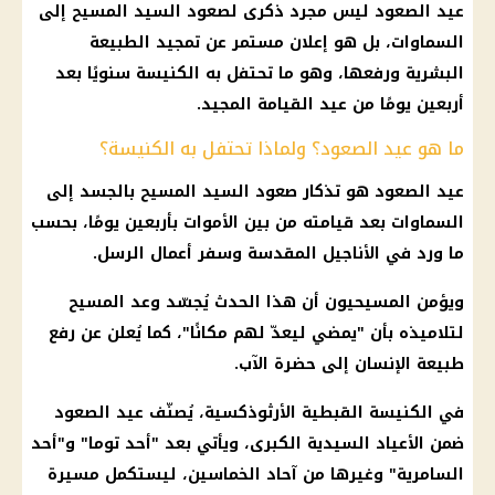
عيد الصعود ليس مجرد ذكرى لصعود السيد المسيح إلى
السماوات، بل هو إعلان مستمر عن تمجيد الطبيعة
البشرية ورفعها، وهو ما تحتفل به الكنيسة سنويًا بعد
أربعين يومًا من عيد القيامة المجيد.
ما هو عيد الصعود؟ ولماذا تحتفل به الكنيسة؟
عيد الصعود هو تذكار صعود السيد المسيح بالجسد إلى
السماوات بعد قيامته من بين الأموات بأربعين يومًا، بحسب
ما ورد في الأناجيل المقدسة وسفر أعمال الرسل.
ويؤمن المسيحيون أن هذا الحدث يُجسّد وعد المسيح
لتلاميذه بأن "يمضي ليعدّ لهم مكانًا"، كما يُعلن عن رفع
طبيعة الإنسان إلى حضرة الآب.
في الكنيسة القبطية الأرثوذكسية، يُصنّف عيد الصعود
ضمن الأعياد السيدية الكبرى، ويأتي بعد "أحد توما" و"أحد
السامرية" وغيرها من آحاد الخماسين، ليستكمل مسيرة