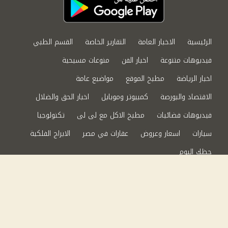
الرئيسية
الاخبار العامة
التقارير الخاصة
القسم الطبي
فيديوهات متنوعة
اخبار الفن
منوعات مسيحية
اخبار الرياضة
مطبخ الموقع
مواضيع عامة
الاقتصاد والبورصة
كمبيوتر وموبايل
اخبار الحق والضلال
فيديوهات فضائيات
مطبخ الاكل مع لى لى
تكنولوجيا
سيارات
اسعار وعروض
عقارات في مصر
الابراج الفلكية
حظك اليوم
من نحن
سياسة الخصوصية
اتصل بنا
©2024 الحق والضلال All Rights Reserved.
Powered by