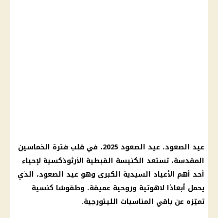
عيد الصعود، عيد الصعود 2025، في قلب فترة الخماسين
المقدسة، تستعد الكنيسة القبطية الأرثوذكسية لإحياء
أحد أهم الأعياد السيدية الكبرى وهو عيد الصعود، الذي
يحمل أبعادًا لاهوتية وروحية عميقة، وطقوسًا كنسية
تميّزه عن باقي المناسبات الليتورجية.