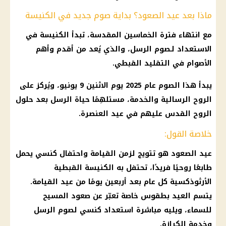
ماذا بعد عيد الصعود؟ بداية صوم جديد في الكنيسة
مع انتهاء فترة
الخماسين المقدسة
، تبدأ
الكنيسة
في
الاستعداد لـصوم الرسل، والذي يُعد من أقدم وأهم
الأصوام في التقليد القبطي.
يبدأ هذا الصوم
عام 2025
يوم الاثنين 9 يونيو، ويُركز على
الروح الرسالية والخدمة، مستلهِمًا حياة الرسل بعد حلول
الروح القدس
عليهم في
عيد العنصرة
.
خلاصة القول:
عيد الصعود
هو تتويج لزمن القيامة واحتفال كنسي يحمل
طابعًا روحيًا فريدًا، تحتفل به
الكنيسة القبطية
الأرثوذكسية
كل عام بعد أربعين يومًا من
عيد القيامة
.
يتسم العيد بطقوس خاصة تعبّر عن صعود المسيح
للسماء، ويليه مباشرة استعداد كنسي لصوم الرسل
وخدمة الكرازة.