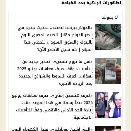
الظهورات الإلهية بعد القيامة.
لا يفوتك
«الدولار بيزحف لتحت».. تحديث جديد في
سعر الدولار مقابل الجنيه المصري اليوم
بالبنوك والسوق السوداء تتخطى هذا
المبلغ | كم سجل الأخضر الآن؟
«قبل ما تروح تقبض».. تحذير جديد من
التأمينات: وقف صرف معاشات يونيو 2025
لهؤلاء.. اعرف الشروط والشرائح الجديدة
بعد الزيادة الأخيرة
«اعرف هتقبض إمتى».. صرف معاشات يونيو
2025 يبدأ رسميًا في هذا الموعد عقب
زيادة الحد الأدنى والأقصى وفقًا للتأمينات
الاجتماعية
«إلحق اشحن موبايلك».. فصل الكهرباء اليوم