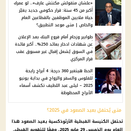
«علشان متقولش مكنتش عارف».. لو عمرك
أكبر من 45 سنة: قرار حكومي جديد يغيّر
حياة ملايين الموظفين بالقطاعين العام
والخاص | متى موعد التطبيق؟
طوابير وزحام أمام فروع البنك بعد الإعلان
عن شهادات ادخار بعائد 250%.. أكبر فائدة
في السوق يُشعل إقبال غير مسبوق عقب
قرار المركزي
الحظ هيتغير 360 درجة: 4 أبراج رايحة
للفلوس والسفر والزواج في بداية يونيو
2025 – ليلى عبد اللطيف تكشف أسماء
الأبراج المحظوظة
متى يُحتفل بعيد الصعود في 2025؟
تحتفل الكنيسة القبطية الأرثوذكسية بـعيد الصعود هذا
العام يوم الخميس 29 مايو 2025، وفقًا للتقويم القبطي