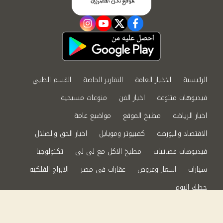
instagram
youtube
twitter
facebook
الرئيسية
الاخبار العامة
التقارير الخاصة
القسم الطبي
فيديوهات متنوعة
اخبار الفن
منوعات مسيحية
اخبار الرياضة
مطبخ الموقع
مواضيع عامة
الاقتصاد والبورصة
كمبيوتر وموبايل
اخبار الحق والضلال
فيديوهات فضائيات
مطبخ الاكل مع لى لى
تكنولوجيا
سيارات
اسعار وعروض
عقارات في مصر
الابراج الفلكية
حظك اليوم
من نحن
سياسة الخصوصية
اتصل بنا