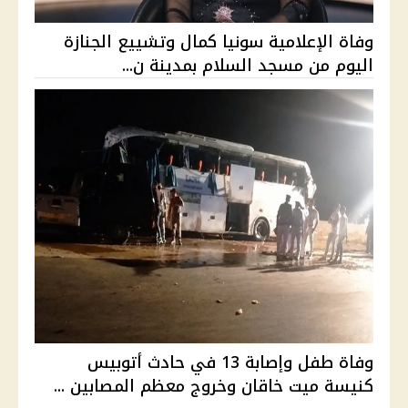
وفاة الإعلامية سونيا كمال وتشييع الجنازة
اليوم من مسجد السلام بمدينة ن...
وفاة طفل وإصابة 13 في حادث أتوبيس
كنيسة ميت خاقان وخروج معظم المصابين ...