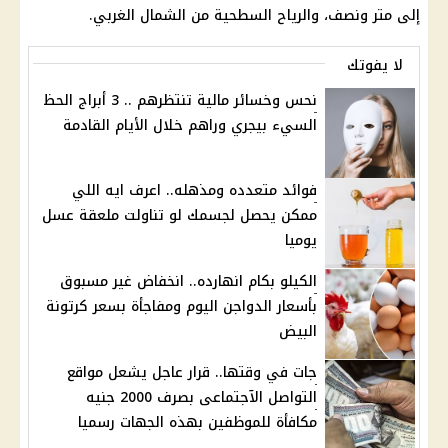
إلى متر ونصف، والرياح السطحية من الشمال الغربي.
لا يفوتك
نحس وخسائر مالية تنتظرهم .. 3 أبراج الحظ
السيء بيجري وراهم خلال الأيام القادمة
فوائد متعدده ومذهله.. اعرف ايه اللي
ممكن يحصل لجسمك لو تناولت ملعقة عسل
يوميا
الكيلو بكام انهارده.. انخفاض غير مسبوق
بأسعار الدواجن اليوم ومفاجأة بسعر كرتونة
البيض
جات في وقتها.. قرار عاجل يشعل مواقع
التواصل الآجتماعى بصرف 2000 جنيه
مكافأة للموظفين بهذه الجهات رسميا