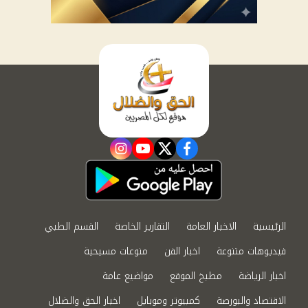
instagram
youtube
twitter
facebook
الرئيسية
الاخبار العامة
التقارير الخاصة
القسم الطبي
فيديوهات متنوعة
اخبار الفن
منوعات مسيحية
اخبار الرياضة
مطبخ الموقع
مواضيع عامة
الاقتصاد والبورصة
كمبيوتر وموبايل
اخبار الحق والضلال