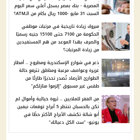
المصرية - بنك بمصر يسجل أعلي سعر اليوم
السبت 31 مايو -1000 ريال بكام من الـATM؟
مبروك زيادة تاريخية في مرتبات موظفي
الحكومة من 7100 حتى 15100 جنيه رسميًا
والصرف بهذا الموعد من هم المستفيدين
من زيادة المرتبات؟
ذعر في شوارع الإسكندرية ومطروح .. أمطار
غزيرة وعواصف مرعبة ومناطق تترفع حالة
الطوارئ الأرصاد تُصدر تحذيرًا طارئًا من
طقس غير مسبوق "إلزموا منازلكم"
من الفقر للملايين .. ثروة خيالية وأموال لم
تكن بالحسبان تنتظر 5 أبراج توقعات نيفين
أبو شالة تكشف الأبراج الأكثر حظًا في
يونيو- "ست الكل دعيالك"