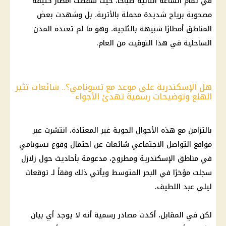
في تمام الساعة الثانية صباحًا، حيث سقطت أمطار كثيفة
مصحوبة برياح شديدة محملة بالأتربة، بل وشهدت بعض
المناطق أمطارًا شبيهة بالثلجية، وهو ما لم تعتده المدن
الساحلية في هذا التوقيت من العام.
هل الإسكندرية على موعد مع تسونامي؟.. شائعات تثير
الهلع وتوضيحات رسمية تهدئ الأجواء
بالتزامن مع هذه الأحوال الجوية غير المعتادة، انتشرت عبر
مواقع التواصل الاجتماعي شائعات عن احتمال وقوع تسونامي
في مناطق الإسكندرية ومطروح، مدعومة بأحاديث حول زلازل
سجلت مؤخرًا في البحر المتوسط ويأتي ذلك وفقاً لـ توقعات
ليلي عبد اللطيف.
لكن في المقابل، أكدت مصادر رسمية أنه لا يوجد أي بيان