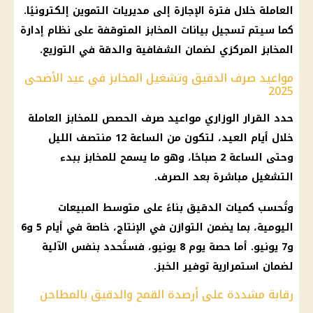
العاملة خلال فترة الإجازة إلى مديريات التموين إلكترونيًا.
كما سيتم تسجيل بيانات المخابز المتوقفة على نظام إدارة
المخابز المركزي لضمان الشفافية والدقة في التوزيع.
مواعيد صرف الدقيق وتشغيل المخابز في عيد الأضحى
2025
حدد القرار الوزاري مواعيد صرف الحصص للمخابز العاملة
خلال أيام العيد، لتكون من الساعة 12 منتصف الليل
وحتى الساعة 2 صباحًا، وهو ما يسمح للمخابز ببدء
التشغيل مباشرة بعد الصرف.
وتُحسب كميات الدقيق بناءً على متوسط المبيعات
اليومية، بما يضمن التوازن في الإنتاج، خاصة في أيام 5 و6
و7 يونيو. أما حصة يوم 8 يونيو، فستُحدد بنفس الآلية
لضمان استمرارية توفير الخبز.
رقابة مشددة على أرصدة القمح والدقيق بالمطاحن