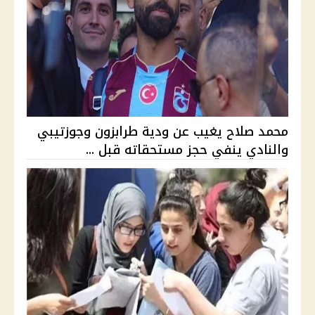
محمد صلاح يغيب عن ودية طرابزون وجوزتيبي
والنادي ينفي حجز مستحقاته قبل ...