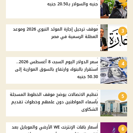
جنيه والسولار بـ20.50 جنيه
موقف ترحيل إجازة المولد النبوي 2026 وموعد
3
العطلة الرسمية في مصر
سعر الدولار اليوم السبت 8 أغسطس 2026..
4
استقرار بالبنوك وارتفاع بالسوق الموازية إلى
50.30 جنيه
تنظيم الاتصالات يوضح موقف الخطوط المسجلة
5
بأسماء المواطنين دون علمهم وخطوات تقديم
الشكاوى
أسعار باقات الإنترنت WE الأرضي والموبايل بعد
6