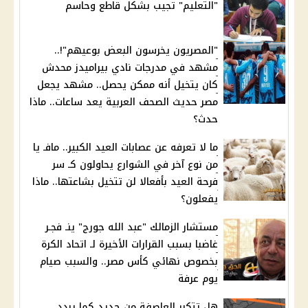
"التعليم" تجيب بشكل قاطع وحاسم
"المصريون يخرسون البعض بوعيهم"!..
مشهد في مدرجات نادي بيراميدز محدش
كان يتخيل أنه ممكن يحصل.. مشهد يجعل
مصر حديث الصحف العربية يعد ساعات.. ماذا
حدث؟
ما لا تعرفه عن عصابات العيد الكبير.. مافـ يا
من نوع آخر في الشوارع يحاولون كـ سر
فرحة العيد بأفعالا لن تتخيل بشاعتها.. ماذا
يفعلون؟
مستشار الزمالك "عبد الله جورج" ينـ فجـر
غاضبا بسبب القرارات الأخيرة لـ اتحاد الكرة
بخصوص نهائي كأس مصر.. والسبب صيام
يوم عرفة
هل تتكرر العاصفة من جديد كما يردد