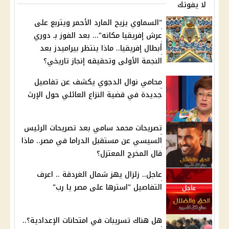
لا يفوتك
"السماوي يزيح المارد الأحمر ويتربع على
عرش إفريقيا مكانه"... بعد الفوز بـ دوري
أبطال إفريقيا.. ماذا ينتظر بيراميدز بعد
النجمة الأولى وتحقيقه إنجاز تاريخي؟
محامي نوال الدجوي يكشف عن تفاصيل
جديدة في قضية النزاع العائلي حول الإرث
تصريحات محمد سامي بعد تصريحات الرئيس
السيسي عن مستقبل الدراما في مصر.. ماذا
قال المخرج المعتزل؟
عاجل.. زلزال يهز شمال الغردقة .. اعرف
التفاصيل "استرها على مصر يا رب"
هل هناك تسريبات في امتحانات الإعدادية؟..