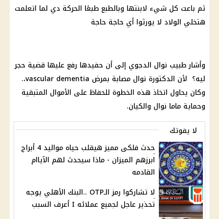
ثم باعت كل شيء لابنتها وبالطبع طبعًا الحركة دي لما اتعلمت
هتخلي الولاد لا يورثوا أي حاجة حاجة
وأشار طبيب
نوال الدجوي
إلى أن حفيدها رفع عليها
قضية
حجر
ليه؟ لأن الدكتورة نوال مصابة بمرض vascular dementia،.
وكان يحاول اتخاذ هذه الخطوة للحفاظ على الأموال المتبقية
وحماية ماما نوال والكيان.
لا يفوتك
حدث فلكى مميز هيقلب حياه مواليد 4 أبراج
ابرزهم الميزان - ماذا سيحدث لهم الآياام
القادمه
لا تشاركوا رمز الـOTP ..البنك الأهلي يوجه
تحذير عاجل لجميع عملائه I أعرف السبب