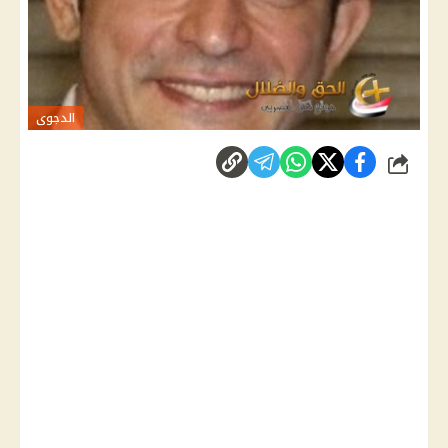
الدجوى
شارك