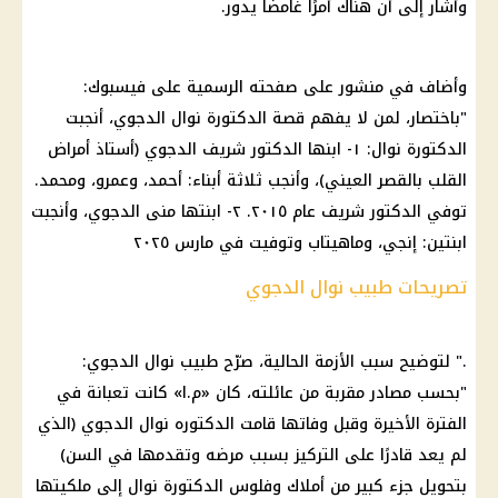
وأشار إلى أن هناك أمرًا غامضًا يدور.
وأضاف في منشور على صفحته الرسمية على
فيسبوك
:
"باختصار، لمن لا يفهم قصة الدكتورة
نوال الدجوي
، أنجبت
الدكتورة نوال: ١- ابنها الدكتور شريف الدجوي (أستاذ
أمراض
القلب
بالقصر العيني)، وأنجب ثلاثة أبناء: أحمد، وعمرو، ومحمد.
توفي الدكتور شريف عام ٢٠١٥. ٢- ابنتها منى الدجوي، وأنجبت
ابنتين: إنجي، وماهيتاب وتوفيت في مارس ٢٠٢٥
تصريحات طبيب نوال الدجوي
." لتوضيح سبب الأزمة الحالية، صرّح
طبيب
نوال الدجوي
:
"بحسب مصادر مقربة من عائلته، كان «م.ا» كانت تعبانة في
الفترة الأخيرة وقبل وفاتها قامت الدكتوره
نوال الدجوي
(الذي
لم يعد قادرًا على التركيز بسبب مرضه وتقدمها في السن)
بتحويل جزء كبير من أملاك وفلوس الدكتورة نوال إلى ملكيتها