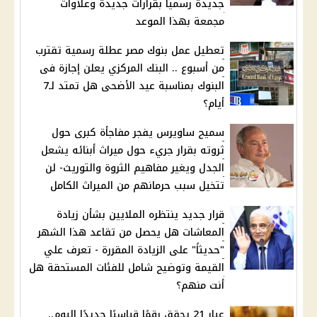
جديدة رسمياً بقرارات جديدة وعلاوات
مجمعة بهذا الموعد
تعطيل عمل بنوك مصر عطلة رسمية تقترب
من أسبوع .. البنك المركزي يعلن إجازة فى
البنوك بمناسبة عيد الأضحى هل تمتد لـ7
أيام؟
سميح ساويرس يفجر مفاجأة كبرى حول
ثروته بقرار جريء حول ميراث أبنائه يشعل
الجدل ويغير مفاهيم الثروة والتوريث- لن
تتخيل سبب حرمانهم من الميراث الكامل
قرار جديد ينتظره الملايين بشأن زيادة
المعاشات هل يحصل من تقاعد هذا الشهر
"حديثاً" على الزيادة المقررة - تعرف علي
القيمة وتوضيح شامل للفئات المستحقة هل
أنت منهم؟
عيار 21 يحقق رقمًا قياسيًا جديدًا اليوم..