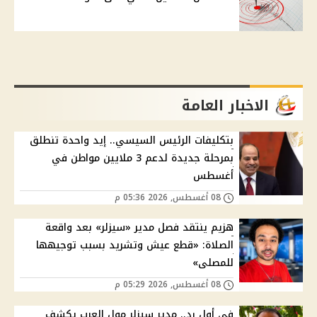
الاخبار العامة
بتكليفات الرئيس السيسي.. إيد واحدة تنطلق
بمرحلة جديدة لدعم 3 ملايين مواطن في
أغسطس
08 أغسطس, 2026 05:36 م
هزيم ينتقد فصل مدير «سيزلر» بعد واقعة
الصلاة: «قطع عيش وتشريد بسبب توجيهها
للمصلى»
08 أغسطس, 2026 05:29 م
في أول رد.. مدير سيزلر مول العرب يكشف