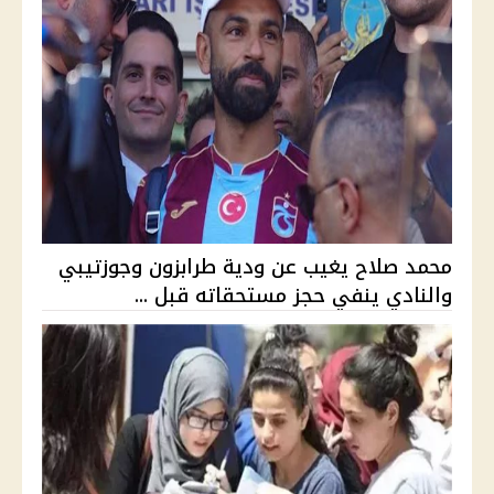
محمد صلاح يغيب عن ودية طرابزون وجوزتيبي
والنادي ينفي حجز مستحقاته قبل ...