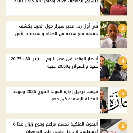
تنسيق الجامعات 2026 وأماكن المرحلة الثانية
في أول رد.. مدير سيزلر مول العرب يكشف
3
حقيقة منع سيدة من الصلاة واستدعاء الأمن
أسعار الوقود في مصر اليوم .. بنزين 80 بـ20.75
4
جنيه والسولار بـ20.50 جنيه
موقف ترحيل إجازة المولد النبوي 2026 وموعد
5
العطلة الرسمية في مصر
البحوث الفلكية تحسم مزاعم وقوع زلزال غدًا 6
6
أغسطس: لا دليل علمي على التوقعات