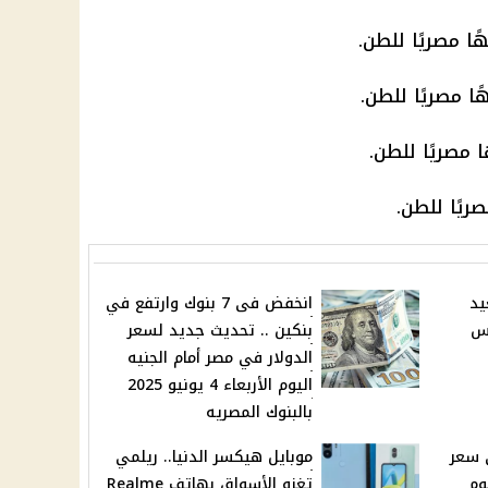
يد
انخفض فى 7 بنوك وارتفع في
قس
بنكين .. تحديث جديد لسعر
الدولار في مصر أمام الجنيه
اليوم الأربعاء 4 يونيو 2025
بالبنوك المصريه
 سعر
موبايل هيكسر الدنيا.. ريلمي
وم
تغزو الأسواق بهاتف Realme