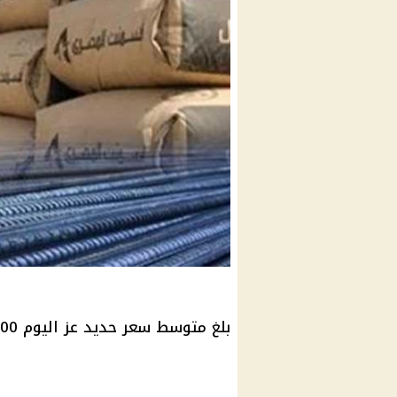
بلغ متوسط ​​سعر حديد عز اليوم 38,500 جنيه مصري للطن.