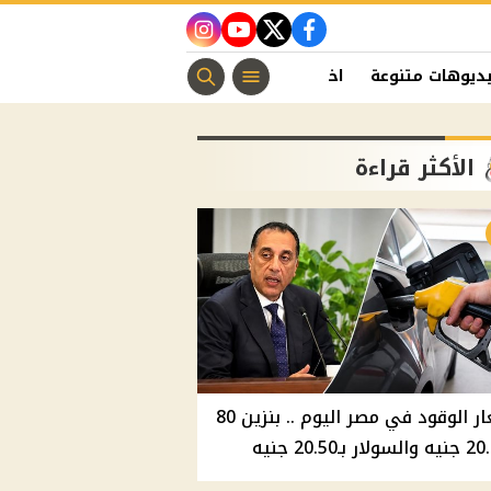
instagram
youtube
twitter
facebook
ديوهات متنوعة
اخبار الفن
منوعات مسيحية
اخبار الرياضة
الأكثر قراءة
أسعار الوقود في مصر اليوم .. بنزين 80