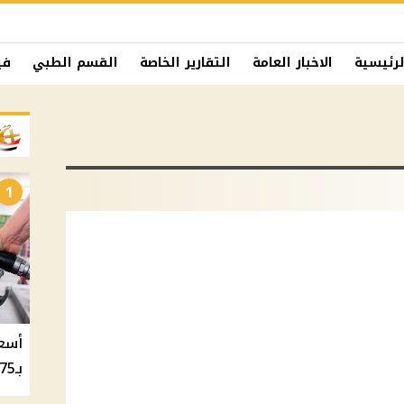
لرئيسية
الاخبار العامة
التقارير الخاصة
القسم الطبي
في
1
بـ20.75 جنيه والسولار بـ20.50 جنيه