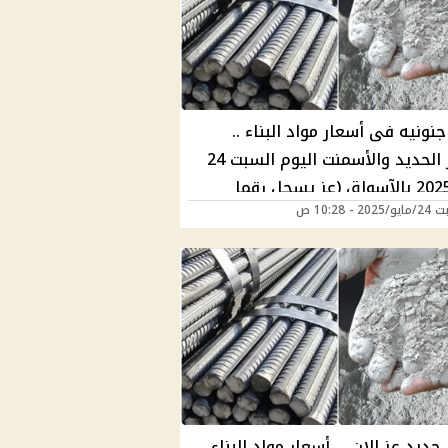
نونيه فى أسعار مواد البناء ..
أسعار الحديد والأسمنت اليوم السبت 24
مايو 2025 بالآسواق (عز يسجل رقما
2 - 10:28 ص
)
حديد عز الان … أسعار مواد البناء