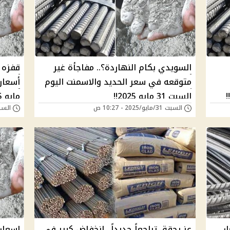
السويدي بكام النهاردة؟.. مفاجأة غير
قفزه ج
متوقعه في سعر الحديد والاسمنت اليوم
السبت 31 مايو 2025!!
السبت 31/مايو/2025 - 10:27 ص
السبت 24/مايو/025
جديدا
ر
عز يحقق تراجعاً جديداً.. انخفاض كبير في
اسعار 