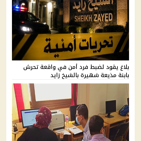
بلاغ يقود لضبط فرد أمن في واقعة تحرش
بابنة مذيعة شهيرة بالشيخ زايد