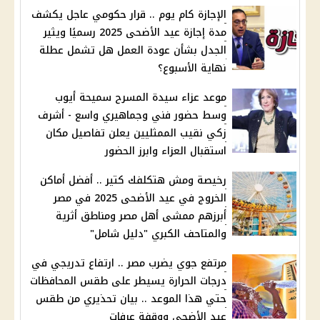
الإجازة كام يوم .. قرار حكومي عاجل يكشف
مدة إجازة عيد الأضحى 2025 رسميًا ويثير
الجدل بشأن عودة العمل هل تشمل عطلة
نهاية الأسبوع؟
موعد عزاء سيدة المسرح سميحة أيوب
وسط حضور فني وجماهيري واسع - أشرف
زكي نقيب الممثليين يعلن تفاصيل مكان
استقبال العزاء وابرز الحضور
رخيصة ومش هتكلفك كتير .. أفضل أماكن
الخروج في عيد الأضحى 2025 في مصر
أبرزهم ممشى أهل مصر ومناطق أثرية
والمتاحف الكبري "دليل شامل"
مرتفع جوي يضرب مصر .. ارتفاع تدريجي في
درجات الحرارة يسيطر على طقس المحافظات
حتي هذا الموعد .. بيان تحذيري من طقس
عيد الأضحي ووقفة عرفات