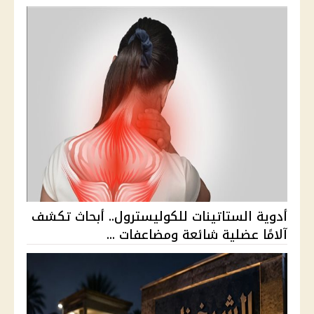
أدوية الستاتينات للكوليسترول.. أبحاث تكشف
آلامًا عضلية شائعة ومضاعفات ...