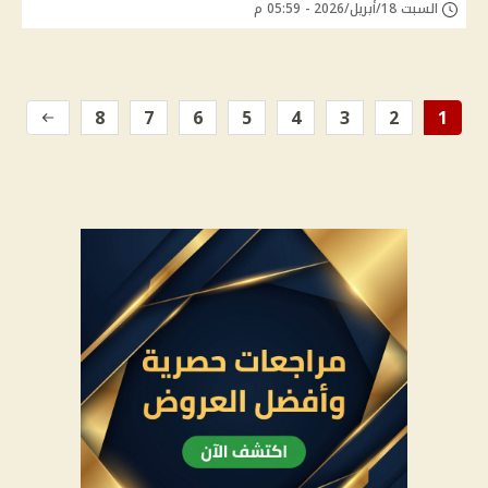
السبت 18/أبريل/2026 - 05:59 م
8
7
6
5
4
3
2
1