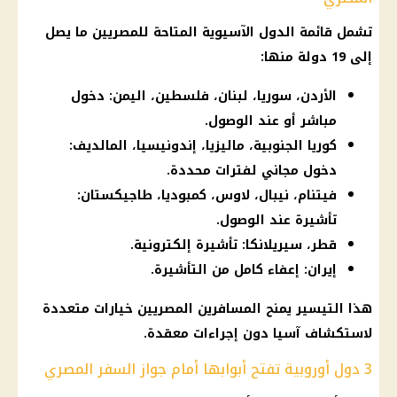
تشمل قائمة الدول الآسيوية المتاحة للمصريين ما يصل
إلى 19 دولة منها:
الأردن، سوريا، لبنان، فلسطين، اليمن: دخول
مباشر أو عند الوصول.
كوريا الجنوبية، ماليزيا، إندونيسيا، المالديف:
دخول مجاني لفترات محددة.
فيتنام، نيبال، لاوس، كمبوديا، طاجيكستان:
تأشيرة عند الوصول.
قطر، سيريلانكا: تأشيرة إلكترونية.
إيران: إعفاء كامل من التأشيرة.
هذا التيسير يمنح المسافرين المصريين خيارات متعددة
لاستكشاف آسيا دون إجراءات معقدة.
3 دول أوروبية تفتح أبوابها أمام جواز السفر المصري