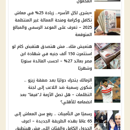
المحمول
«بشرى لكل الأسر».. زيادة 25% في معاش
تكافل وكرامة ومنحة العمالة غير المنتظمة
2025 – تعرف على الموعد الرسمي والمبالغ
المتوقعة
هتعيش ملك.. مش هتصدق هتقبض كام لو
استثمرت 150 ألف جنيه في شهادة ابن
مصر بعائد 27% – احسب الفائدة سنويًا
وشهريًا
الزمالك يتحرك دوليًا بعد صفقة زيزو ..
شكوى رسمية ضد اللاعب إلى لجنة
التظلمات – هل تصل الأزمة لـ"فيفا" بعد
انضمامه للأهلي؟
رسميًا من التأمينات .. رفع سن المعاش إلى
65 عامًا بهذه الطريقة الجديدة – اعرف
الجدول الكامل والفئات اللي مش هيتطبق