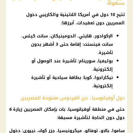
بسهولة
تتيح 10 دول في أمريكا اللاتينية والكاريبي دخول
المصريين دون تعقيدات، أبرزها:
الإكوادور، هايتي، الدومينيكان، سانت كيتس،
سانت فينسنت: إقامة حتى 3 أشهر بدون
تأشيرة.
بوليفيا، سورينام: تأشيرة عند الوصول أو
إلكترونية.
نيكاراجوا، كوبا: بطاقة سياحية أو تأشيرة
إلكترونية.
دول أوقيانوسيا.. جزر الفردوس مفتوحة للمصريين
حتى في منطقة أوقيانوسيا، بات بإمكان المصريين زيارة 6
دول دون الحاجة لتأشيرة مسبقة:
ساموا، بالاو، توفالو، ميكرونيسيا، جزر كوك، نييوي: دخول