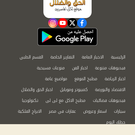
instagram
youtube
twitter
facebook
الرئيسية
الاخبار العامة
التقارير الخاصة
القسم الطبي
فيديوهات متنوعة
اخبار الفن
منوعات مسيحية
اخبار الرياضة
مطبخ الموقع
مواضيع عامة
الاقتصاد والبورصة
كمبيوتر وموبايل
اخبار الحق والضلال
فيديوهات فضائيات
مطبخ الاكل مع لى لى
تكنولوجيا
سيارات
اسعار وعروض
عقارات في مصر
الابراج الفلكية
حظك اليوم