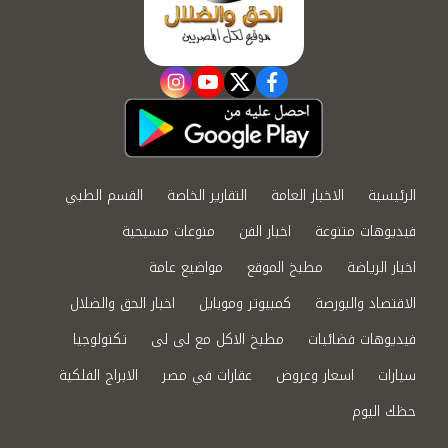
instagram
youtube
twitter
facebook
الرئيسية
الاخبار العامة
التقارير الخاصة
القسم الطبي
فيديوهات متنوعة
اخبار الفن
منوعات مسيحية
اخبار الرياضة
مطبخ الموقع
مواضيع عامة
الاقتصاد والبورصة
كمبيوتر وموبايل
اخبار الحق والضلال
فيديوهات فضائيات
مطبخ الاكل مع لى لى
تكنولوجيا
سيارات
اسعار وعروض
عقارات في مصر
الابراج الفلكية
حظك اليوم