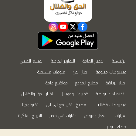
instagram
youtube
twitter
facebook
الرئيسية
الاخبار العامة
التقارير الخاصة
القسم الطبي
فيديوهات متنوعة
اخبار الفن
منوعات مسيحية
اخبار الرياضة
مطبخ الموقع
مواضيع عامة
الاقتصاد والبورصة
كمبيوتر وموبايل
اخبار الحق والضلال
فيديوهات فضائيات
مطبخ الاكل مع لى لى
تكنولوجيا
سيارات
اسعار وعروض
عقارات في مصر
الابراج الفلكية
حظك اليوم