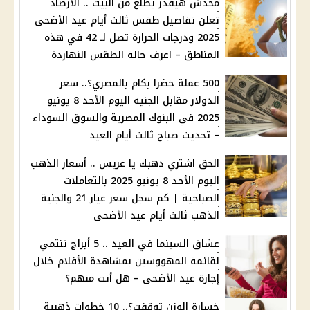
محدش هيقدر يطلع من البيت .. الأرصاد
تعلن تفاصيل طقس ثالث أيام عيد الأضحى
2025 ودرجات الحرارة تصل لـ 42 في هذه
المناطق – اعرف حالة الطقس النهاردة
500 عملة خضرا بكام بالمصري؟.. سعر
الدولار مقابل الجنيه اليوم الأحد 8 يونيو
2025 في البنوك المصرية والسوق السوداء
– تحديث صباح ثالث أيام العيد
الحق اشتري دهبك يا عريس .. أسعار الذهب
اليوم الأحد 8 يونيو 2025 بالتعاملات
الصباحية | كم سجل سعر عيار 21 والجنية
الذهب ثالث أيام عيد الأضحى
عشاق السينما في العيد .. 5 أبراج تنتمي
لقائمة المهووسين بمشاهدة الأفلام خلال
إجازة عيد الأضحى – هل أنت منهم؟
خسارة الوزن توقفت؟.. 10 خطوات ذهبية