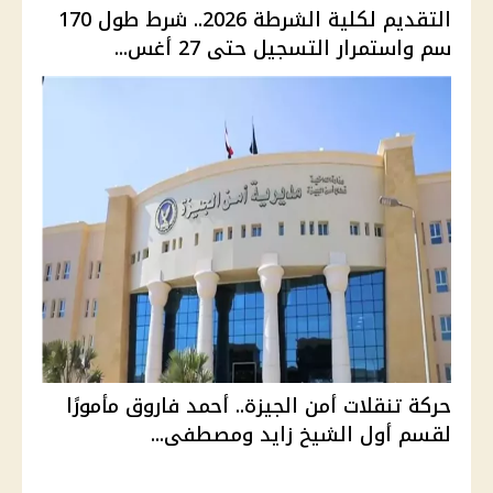
التقديم لكلية الشرطة 2026.. شرط طول 170
سم واستمرار التسجيل حتى 27 أغس...
حركة تنقلات أمن الجيزة.. أحمد فاروق مأمورًا
لقسم أول الشيخ زايد ومصطفى...