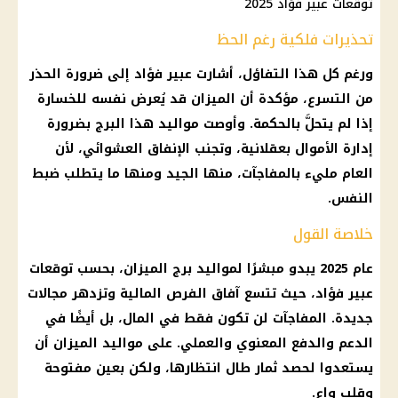
توقعات عبير فؤاد 2025
تحذيرات فلكية رغم الحظ
ورغم كل هذا التفاؤل، أشارت عبير فؤاد إلى ضرورة الحذر
من التسرع، مؤكدة أن الميزان قد يُعرض نفسه للخسارة
إذا لم يتحلَّ بالحكمة. وأوصت مواليد هذا البرج بضرورة
إدارة الأموال بعقلانية، وتجنب الإنفاق العشوائي، لأن
العام مليء بالمفاجآت، منها الجيد ومنها ما يتطلب ضبط
النفس.
خلاصة القول
عام 2025 يبدو مبشرًا لمواليد برج الميزان، بحسب توقعات
عبير فؤاد، حيث تتسع آفاق الفرص المالية وتزدهر مجالات
جديدة. المفاجآت لن تكون فقط في المال، بل أيضًا في
الدعم والدفع المعنوي والعملي. على مواليد الميزان أن
يستعدوا لحصد ثمار طال انتظارها، ولكن بعين مفتوحة
وقلب واعٍ.