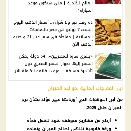
العالم للأندية | متى سيكون موعد
المباراة؟
ده وقت بيع ولا شراء؟.. أسعار الذهب اليوم
السبت 7 يونيو في مصر بالتعاملات
المسائية | مفاجأة في سعر عيار 21 و جنيه
الذهب الآن
«بشرى سارة للمصريين».. 54 دولة يمكن
السفر إليها بجواز السفر المصري دون
تأشيرة مسبقة – اعرف القائمة الكاملة الآن
أبرز المفاجآت المالية لمواليد الميزان
من أبرز التوقعات التي أوردتها عبير فؤاد بشأن برج
الميزان خلال 2025:
أرباح من مشاريع متوقفة تعود للعمل فجأة
ورقة قانونية تنتهي لصالح الميزان وتمنحه