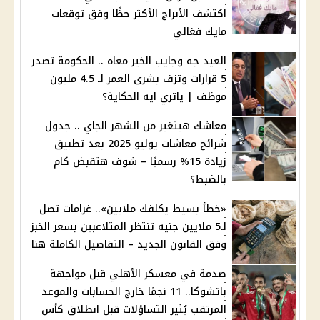
اكتشف الأبراج الأكثر حظًا وفق توقعات
مايك فغالي
العيد جه وجايب الخير معاه .. الحكومة تصدر
5 قرارات وتزف بشرى العمر لـ 4.5 مليون
موظف | ياتري ايه الحكاية؟
معاشك هيتغير من الشهر الجاي .. جدول
شرائح معاشات يوليو 2025 بعد تطبيق
زيادة 15% رسميًا – شوف هتقبض كام
بالضبط؟
«خطأ بسيط يكلفك ملايين».. غرامات تصل
لـ5 ملايين جنيه تنتظر المتلاعبين بسعر الخبز
وفق القانون الجديد – التفاصيل الكاملة هنا
صدمة في معسكر الأهلي قبل مواجهة
باتشوكا.. 11 نجمًا خارج الحسابات والموعد
المرتقب يُثير التساؤلات قبل انطلاق كأس