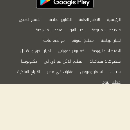
الرئيسية
الاخبار العامة
التقارير الخاصة
القسم الطبي
فيديوهات متنوعة
اخبار الفن
منوعات مسيحية
اخبار الرياضة
مطبخ الموقع
مواضيع عامة
الاقتصاد والبورصة
كمبيوتر وموبايل
اخبار الحق والضلال
فيديوهات فضائيات
مطبخ الاكل مع لى لى
تكنولوجيا
سيارات
اسعار وعروض
عقارات في مصر
الابراج الفلكية
حظك اليوم
من نحن
سياسة الخصوصية
اتصل بنا
©2024 الحق والضلال All Rights Reserved.
Powered by