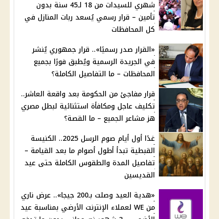
شهري للسيدات من 18 لـ45 سنة بدون
تأمين – قرار رسمي يُسعد ربات المنازل في
كل المحافظات
«القرار صدر رسميًا».. قرار جمهوري يُنشر
في الجريدة الرسمية ويُطبق فورًا بجميع
المحافظات – ما التفاصيل الكاملة؟
قرار مفاجئ من الحكومة بعد واقعة العاشر..
تكليف عاجل ومكافأة استثنائية لبطل مصري
هز مشاعر الجميع – ما القصة؟
غدًا أول أيام صوم الرسل 2025.. الكنيسة
القبطية تبدأ أطول أصوام ما بعد القيامة –
تفاصيل المدة والطقوس الكاملة حتى عيد
القديسين
«هدية العيد وصلت بـ200 جيجا».. عرض ناري
من WE لعملاء الإنترنت الأرضي بمناسبة عيد