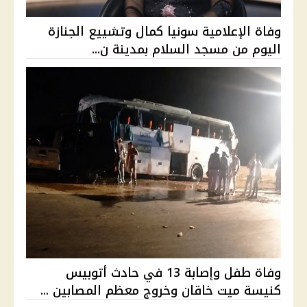
وفاة الإعلامية سونيا كمال وتشييع الجنازة
اليوم من مسجد السلام بمدينة ن...
وفاة طفل وإصابة 13 في حادث أتوبيس
كنيسة ميت خاقان وخروج معظم المصابين ...