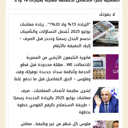
الشعبية نظرًا لانخفاض تكلفتها مقارنة بعيارات 18 و21.
لا يفوتك
"الزيادة 15% ولا 20%؟".. زيادة معاشات
يوليو 2025 تُشعل التساؤلات والتأمينات
تحسم الجدل رسميًا وتحذر قبل الصرف –
إليك الحقيقة بالأرقام
فاتورة التليفون الأرضي من المصرية
للاتصالات WE.. مهلة محدودة قبل قطع
الخدمة وأنظمة سداد جديدة توفرلك وقت
وفلوس – الحق التفاصيل قبل ما تدفع غلط
بُشرى عظيمة لأصحاب المعاشات.. صرف
معاشات يوليو 2025 بالزيادة الجديدة رسميًا
– طريقة الاستعلام بالرقم القومي خطوة
بخطوة
فلوس كل شهر من غير وظيفة.. معاش