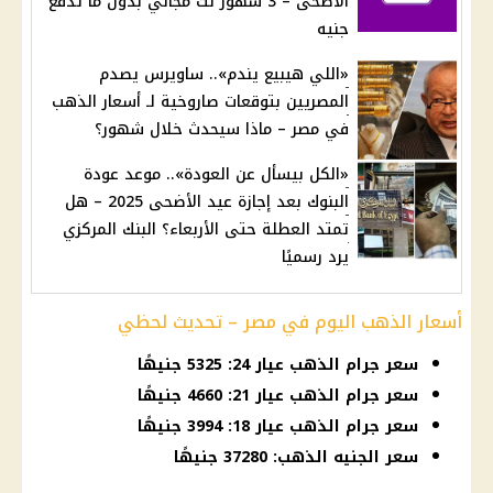
الأضحى – 3 شهور نت مجاني بدون ما تدفع
جنيه
«اللي هيبيع يندم».. ساويرس يصدم
المصريين بتوقعات صاروخية لـ أسعار الذهب
في مصر – ماذا سيحدث خلال شهور؟
«الكل بيسأل عن العودة».. موعد عودة
البنوك بعد إجازة عيد الأضحى 2025 – هل
تمتد العطلة حتى الأربعاء؟ البنك المركزي
يرد رسميًا
أسعار الذهب اليوم في مصر – تحديث لحظي
سعر جرام الذهب عيار 24: 5325 جنيهًا
سعر جرام الذهب عيار 21: 4660 جنيهًا
سعر جرام الذهب عيار 18: 3994 جنيهًا
سعر الجنيه الذهب: 37280 جنيهًا