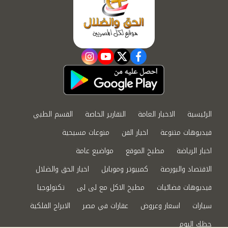
instagram
youtube
twitter
facebook
الرئيسية
الاخبار العامة
التقارير الخاصة
القسم الطبي
فيديوهات متنوعة
اخبار الفن
منوعات مسيحية
اخبار الرياضة
مطبخ الموقع
مواضيع عامة
الاقتصاد والبورصة
كمبيوتر وموبايل
اخبار الحق والضلال
فيديوهات فضائيات
مطبخ الاكل مع لى لى
تكنولوجيا
سيارات
اسعار وعروض
عقارات في مصر
الابراج الفلكية
حظك اليوم