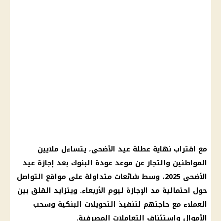
مع اقتراب نهاية
عطلة عيد الأضحى
، يتساءل ملايين
المواطنين والتجار عن موعد عودة
البنوك
بعد
إجازة عيد
الأضحى 2025
، وسط شائعات متداولة على
مواقع التواصل
حول احتمالية مد
الإجازة
ليوم الأربعاء. ويتزايد القلق بين
العملاء مع حاجتهم لتنفيذ التحويلات البنكية وسحب
الأموال واستئناف التعاملات المصرفية.