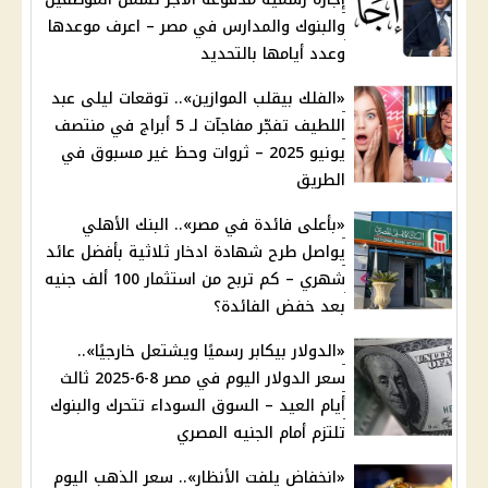
والبنوك والمدارس في مصر – اعرف موعدها
وعدد أيامها بالتحديد
«الفلك بيقلب الموازين».. توقعات ليلى عبد
اللطيف تفجّر مفاجآت لـ 5 أبراج في منتصف
يونيو 2025 – ثروات وحظ غير مسبوق في
الطريق
«بأعلى فائدة في مصر».. البنك الأهلي
يواصل طرح شهادة ادخار ثلاثية بأفضل عائد
شهري – كم تربح من استثمار 100 ألف جنيه
بعد خفض الفائدة؟
«الدولار بيكابر رسميًا ويشتعل خارجيًا»..
سعر الدولار اليوم في مصر 8-6-2025 ثالث
أيام العيد – السوق السوداء تتحرك والبنوك
تلتزم أمام الجنيه المصري
«انخفاض يلفت الأنظار».. سعر الذهب اليوم