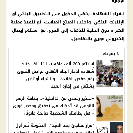
الإجازة
.
لشراء الشهادة، يكفي الدخول على التطبيق البنكي أو
الإنترنت
البنكي، واختيار المنتج المناسب، ثم تنفيذ عملية
الشراء دون الحاجة للذهاب إلى الفرع، مع استلام إيصال
إلكتروني فوري بالتفاصيل.
لا يفوتك
استثمر 200 ألف واكسب 111 ألف جنيه..
شهادة ادخار البنك الأهلي تواصل التفوق
رغم خفض الفائدة – والشراء أونلاين
يشتعل في إجازة العيد
«تحذير رسمي من الداخلية».. بطاقة الرقم
القومي قد تُدخلك في تحقيق ومحضر فوري
– هل بطاقتك الشخصية صالحة قانونًا؟
"قرار مفاجئ بعد العيد".. الحكومة تُقر أول
إجازة رسمية مدفوعة الأجر تشمل الموظفين