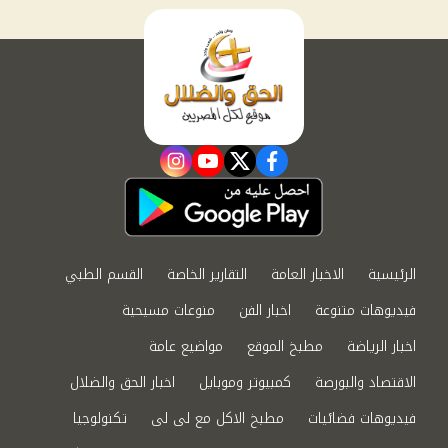
instagram
youtube
twitter
facebook
الرئيسية
الاخبار العامة
التقارير الخاصة
القسم الطبي
فيديوهات متنوعة
اخبار الفن
منوعات مسيحية
اخبار الرياضة
مطبخ الموقع
مواضيع عامة
الاقتصاد والبورصة
كمبيوتر وموبايل
اخبار الحق والضلال
فيديوهات فضائيات
مطبخ الاكل مع لى لى
تكنولوجيا