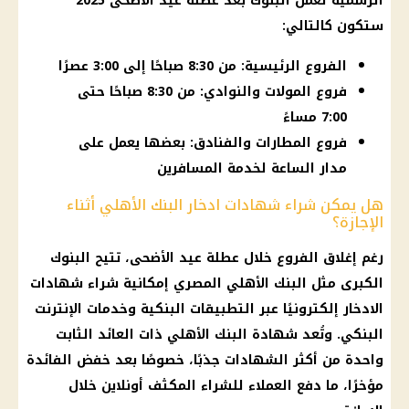
الرسمية لعمل
البنوك
بعد عطلة
عيد الأضحى 2025
ستكون كالتالي:
الفروع الرئيسية: من 8:30 صباحًا إلى 3:00 عصرًا
فروع المولات والنوادي: من 8:30 صباحًا حتى
7:00 مساءً
فروع المطارات والفنادق: بعضها يعمل على
مدار الساعة لخدمة المسافرين
هل يمكن شراء شهادات ادخار البنك الأهلي أثناء
الإجازة؟
رغم إغلاق الفروع خلال
عطلة عيد الأضحى
، تتيح
البنوك
الكبرى مثل
البنك الأهلي المصري
إمكانية شراء
شهادات
الادخار
إلكترونيًا عبر التطبيقات البنكية وخدمات
الإنترنت
البنكي. وتُعد
شهادة البنك الأهلي
ذات
العائد
الثابت
واحدة من أكثر الشهادات جذبًا، خصوصًا بعد خفض الفائدة
مؤخرًا، ما دفع العملاء للشراء المكثف أونلاين خلال