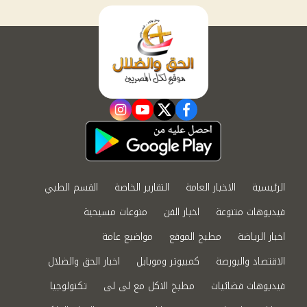
instagram
youtube
twitter
facebook
الرئيسية
الاخبار العامة
التقارير الخاصة
القسم الطبي
فيديوهات متنوعة
اخبار الفن
منوعات مسيحية
اخبار الرياضة
مطبخ الموقع
مواضيع عامة
الاقتصاد والبورصة
كمبيوتر وموبايل
اخبار الحق والضلال
فيديوهات فضائيات
مطبخ الاكل مع لى لى
تكنولوجيا