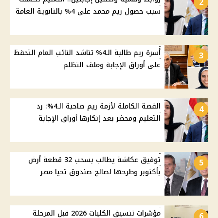
2
سبب حصول ريم محمد على 4% بالثانوية العامة
أسرة ريم طالبة الـ4% تناشد النائب العام التحفظ
3
على أوراق الإجابة وملف التظلم
القصة الكاملة لأزمة ريم صاحبة الـ4%: رد
4
التعليم ومحضر بعد إنكارها أوراق الإجابة
توفيق عكاشة يطالب بسحب 32 قطعة أرض
5
بأكتوبر وطرحها لصالح صندوق تحيا مصر
مؤشرات تنسيق الكليات 2026 قبل المرحلة
6