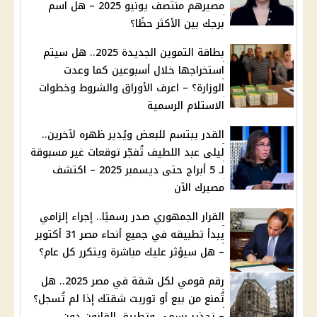
مصيرهم منتصف يونيو 2025 – هل اسم
برجك بين الأكثر حظًا؟
بطاقة التموين الجديدة 2025.. هل سيتم
استخراجها خلال أسبوعين كما وعدت
الوزارة؟ – اعرف الأوراق والشروط وخطوات
الاستلام الرسمية
القدر يبتسم للبعض ويُدير ظهره لآخرين..
ليلى عبد اللطيف تُفجّر توقعات غير مسبوقة
لـ 5 أبراج حتى ديسمبر 2025 – اكتشف
مصيرك الآن
القرار الجمهوري صدر رسميًا.. إجراء إلزامي
يبدأ تطبيقه في جميع أنحاء مصر 31 أكتوبر
– هل سيؤثر عليك مباشرة ويتكرر كل عام؟
رقم قومي لكل شقة في مصر 2025.. هل
تُمنع من بيع أو توريث شقتك إذا لم تُسجل؟
– تحذير رسمي وتطبيق القانون دون