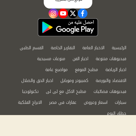
instagram
youtube
twitter
facebook
الرئيسية
الاخبار العامة
التقارير الخاصة
القسم الطبي
فيديوهات متنوعة
اخبار الفن
منوعات مسيحية
اخبار الرياضة
مطبخ الموقع
مواضيع عامة
الاقتصاد والبورصة
كمبيوتر وموبايل
اخبار الحق والضلال
فيديوهات فضائيات
مطبخ الاكل مع لى لى
تكنولوجيا
سيارات
اسعار وعروض
عقارات في مصر
الابراج الفلكية
حظك اليوم
من نحن
سياسة الخصوصية
اتصل بنا