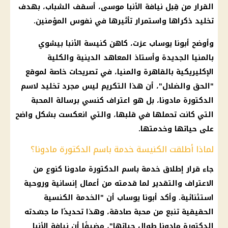
القرار من قِبل نيافة الأنبا موسى، أسقف الشباب، بهدف
تخليد ذكراها واستمرار تأثيرها في نفوس المؤمنين.
وأوضح أبونا يوساب عزت، كاهن كنيسة الأنبا بيشوي
بالمنيا الجديدة وأستاذ المعاهد الدينية والكلية
الإكليريكية بالقاهرة والمنيا، في تصريحات خاصة لموقع
"الحق والضلال"، أن هذا التكريم ليس مجرد تخليد لاسم
الدكتورة مادونا، بل هو اعتراف كنسي برسالة المحبة
التي كانت تحملها في قلبها، والتي انعكست بشكل واضح
على حياتها وخدمتها.
لماذا أطلقت الكنيسة خدمة باسم الدكتورة مادونا؟
جاء قرار إطلاق خدمة باسم الدكتورة مادونا كنوع من
الاعتراف والتقدير لما قدمته من أعمال إنسانية وروحية
استثنائية. وأكد أبونا يوساب أن "الخدمة الكنسية
الحقيقية تنبع من محبة صادقة، وهذا تحديدًا ما جسّدته
الدكتورة مادونا طوال حياتها"، مضيفًا أن نيافة الأنبا