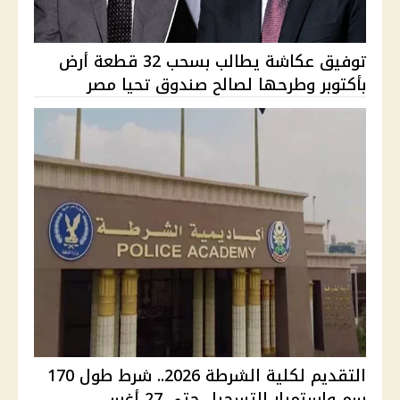
توفيق عكاشة يطالب بسحب 32 قطعة أرض
بأكتوبر وطرحها لصالح صندوق تحيا مصر
التقديم لكلية الشرطة 2026.. شرط طول 170
سم واستمرار التسجيل حتى 27 أغس...