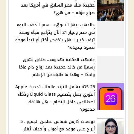
حفيدة ملك مصر السابق في أمريكا بعد
صراع مؤلم – من هي؟
«الدهب بيهز السوق».. سعر الذهب اليوم
في مصر وعيار 21 الآن يتراجع فجأة وسط
ترقب كبير – هل ينخفض أكثر أم تبدأ موجة
صعود جديدة؟
«انتهت الحكاية بهدوء».. طلاق بشرى
رسميًا من خالد حميدة بعد زواج دام عامًا
واحدًا – وهذا ما طلباه من الإعلام
iOS 26 يشعل الترند عالميًا.. تحديث Apple
الثوري يصل بتصميم Liquid Glass وذكاء
اصطناعي داخل النظام – هل هاتفك
مدعوم؟
توقعات كارمن شماس تفاجئ الجميع.. 5
أبراج على موعد مع أموال وأحداث تُغيّر