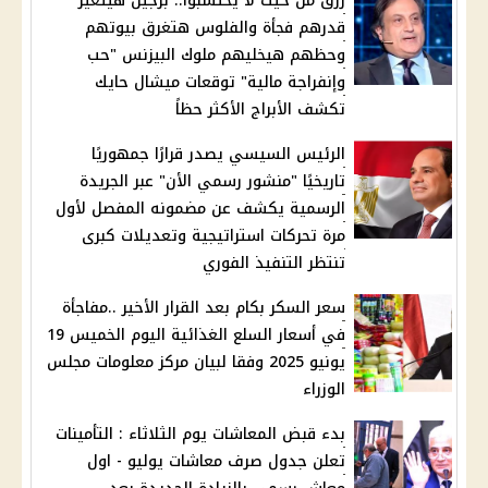
رزق من حيث لا يحتسبوا.. برجين هيتغير
قدرهم فجأة والفلوس هتغرق بيوتهم
وحظهم هيخليهم ملوك البيزنس "حب
وإنفراجة مالية" توقعات ميشال حايك
تكشف الأبراج الأكثر حظاً
الرئيس السيسي يصدر قرارًا جمهوريًا
تاريخيًا "منشور رسمي الأن" عبر الجريدة
الرسمية يكشف عن مضمونه المفصل لأول
مرة تحركات استراتيجية وتعديلات كبرى
تنتظر التنفيذ الفوري
سعر السكر بكام بعد القرار الأخير ..مفاجأة
في أسعار السلع الغذائية اليوم الخميس 19
يونيو 2025 وفقا لبيان مركز معلومات مجلس
الوزراء
بدء قبض المعاشات يوم الثلاثاء : التأمينات
تعلن جدول صرف معاشات يوليو - اول