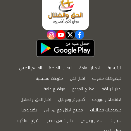
instagram
youtube
twitter
facebook
الرئيسية
الاخبار العامة
التقارير الخاصة
القسم الطبي
فيديوهات متنوعة
اخبار الفن
منوعات مسيحية
اخبار الرياضة
مطبخ الموقع
مواضيع عامة
الاقتصاد والبورصة
كمبيوتر وموبايل
اخبار الحق والضلال
فيديوهات فضائيات
مطبخ الاكل مع لى لى
تكنولوجيا
سيارات
اسعار وعروض
عقارات في مصر
الابراج الفلكية