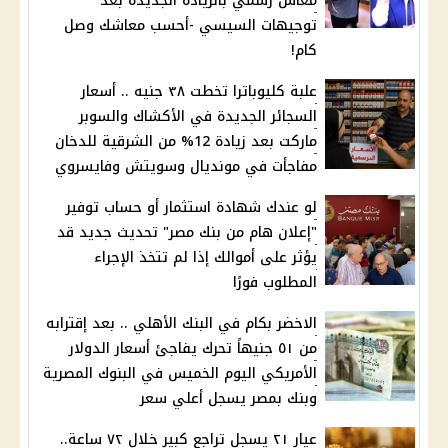
معاش رسمي بالزيادة الجديدة بعد
توجيهات السيسي -أحسب معاشك وصل
كام!
علبة كليوباترا تخطت ٣٨ جنيه .. أسعار
السجائر الجديدة في الأكشاك والسوبر
ماركت بعد زيادة 12% من الشرقية للدخان
مفاجأت في مونديال وسويتش وفايسروي
لو عندك شهادة استثمار أو حساب توفير
"إعلان هام من بنك مصر" تحديث جديد قد
يؤثر على أموالك إذا لم تتخذ الإجراء
المطلوب فورًا
الاخضر بكام في البنك الأهلي .. بعد إقترابه
من ٥١ جنيهاً تحرك يفاجئ أسعار الدولار
الأمريكي اليوم الخميس في البنوك المصرية
وبنك بمصر يسجل أعلي سعر
عيار ٢١ يسجل تراجع كبير خلال ٧٢ ساعة..