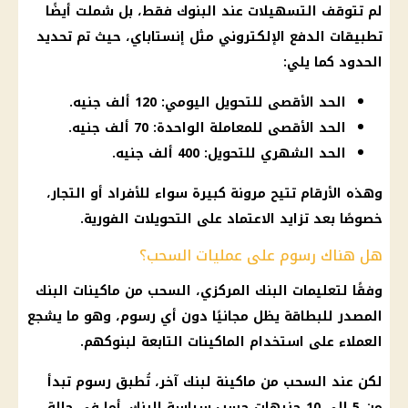
لم تتوقف التسهيلات عند البنوك فقط، بل شملت أيضًا
تطبيقات الدفع الإلكتروني مثل إنستاباي، حيث تم تحديد
الحدود كما يلي:
الحد الأقصى للتحويل اليومي: 120 ألف جنيه.
الحد الأقصى للمعاملة الواحدة: 70 ألف جنيه.
الحد الشهري للتحويل: 400 ألف جنيه.
وهذه الأرقام تتيح مرونة كبيرة سواء للأفراد أو
التجار
،
خصوصًا بعد تزايد الاعتماد على التحويلات الفورية.
هل هناك رسوم على عمليات السحب؟
وفقًا لتعليمات
البنك المركزي
،
السحب من ماكينات البنك
المصدر للبطاقة يظل مجانيًا دون أي رسوم، وهو ما يشجع
العملاء على استخدام الماكينات التابعة لبنوكهم.
لكن عند
السحب
من ماكينة لبنك آخر، تُطبق رسوم تبدأ
من 5 إلى 10 جنيهات حسب سياسة البنك. أما في حالة