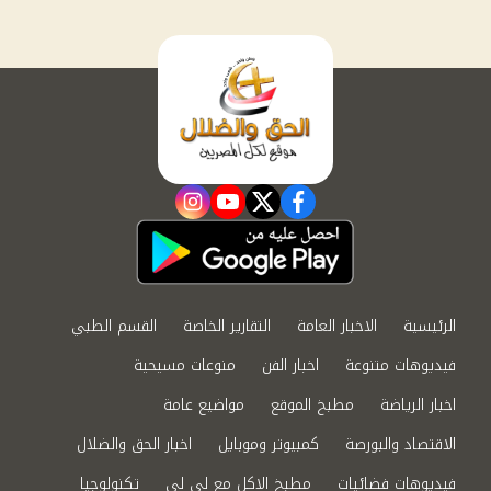
instagram
youtube
twitter
facebook
الرئيسية
الاخبار العامة
التقارير الخاصة
القسم الطبي
فيديوهات متنوعة
اخبار الفن
منوعات مسيحية
اخبار الرياضة
مطبخ الموقع
مواضيع عامة
الاقتصاد والبورصة
كمبيوتر وموبايل
اخبار الحق والضلال
فيديوهات فضائيات
مطبخ الاكل مع لى لى
تكنولوجيا