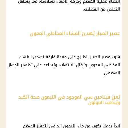
انتظام عملية الهضم وحركة الأمعاء بسلاسة، مما يُسهل
التخلص من الفضلات.
عصير الصبار يُهدئ الغشاء المخاطي المعوي
شرب عصير الصبار الطازج على معدة فارغة يُهدئ الغشاء
المخاطي المعوي، ويُقلل الالتهاب، ويُساعد على تطهير الجهاز
الهضمي.
يُعزز فيتامين سي الموجود في الليمون صحة الكبد
ويُنظف القولون
ابدأ يومك بكوب من ماء الليمون الدافئ لتحفيز الهضم