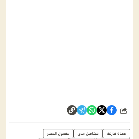
شارك
معدة فارغة
فيتامين سي
مفعول السحر